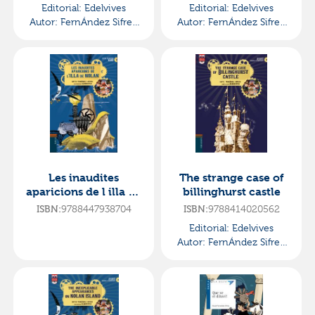
Editorial:
Edelvives
Editorial:
Edelvives
Autor:
FernÁndez Sifres,
Autor:
FernÁndez Sifres,
David
David
Les inaudites
The strange case of
aparicions de l illa de
billinghurst castle
nolan
ISBN:
9788447938704
ISBN:
9788414020562
Editorial:
Edelvives
Autor:
FernÁndez Sifres,
David