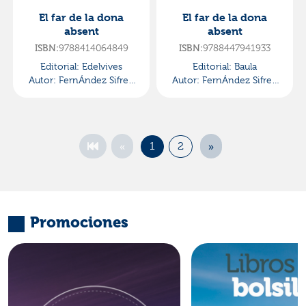
El far de la dona
El far de la dona
absent
absent
ISBN:
9788414064849
ISBN:
9788447941933
Editorial:
Edelvives
Editorial:
Baula
Autor:
FernÁndez Sifres,
Autor:
FernÁndez Sifres,
David
David
«
»
1
2
Promociones