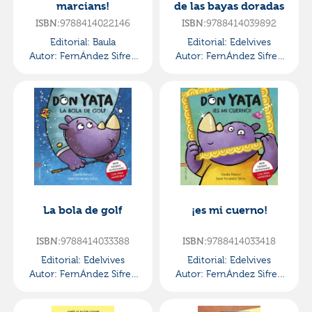
marcians!
de las bayas doradas
ISBN:
9788414022146
ISBN:
9788414039892
Editorial:
Baula
Editorial:
Edelvives
Autor:
FernÁndez Sifres,
Autor:
FernÁndez Sifres,
David
David
La bola de golf
¡es mi cuerno!
ISBN:
9788414033388
ISBN:
9788414033418
Editorial:
Edelvives
Editorial:
Edelvives
Autor:
FernÁndez Sifres,
Autor:
FernÁndez Sifres,
David
David