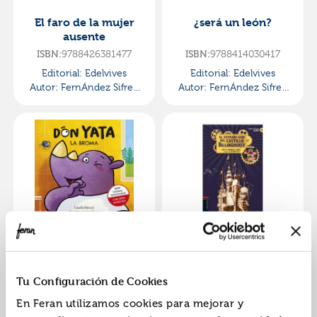
El faro de la mujer
¿será un león?
ausente
ISBN:
9788426381477
ISBN:
9788414030417
Editorial:
Edelvives
Editorial:
Edelvives
Autor:
FernÁndez Sifres,
Autor:
FernÁndez Sifres,
David
David
La broma
El extraño caso del
castillo billinghurst
ISBN:
9788414030424
ISBN:
9788414012840
Tu Configuración de Cookies
Editorial:
Edelvives
Editorial:
Edelvives
En Feran utilizamos cookies para mejorar y
Autor:
FernÁndez Sifres,
Autor:
FernÁndez Sifres,