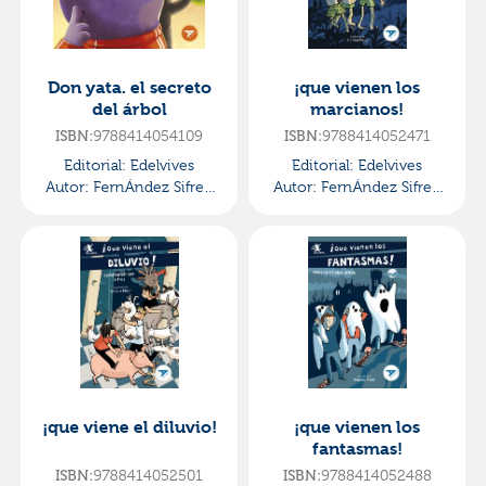
Don yata. el secreto
¡que vienen los
del árbol
marcianos!
ISBN:
9788414054109
ISBN:
9788414052471
Editorial:
Edelvives
Editorial:
Edelvives
Autor:
FernÁndez Sifres,
Autor:
FernÁndez Sifres,
David
David
¡que viene el diluvio!
¡que vienen los
fantasmas!
ISBN:
9788414052501
ISBN:
9788414052488