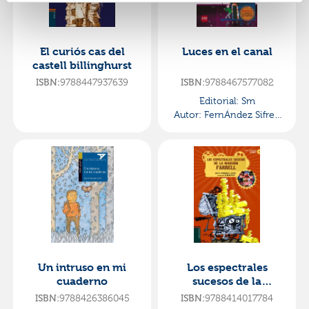
El curiós cas del
Luces en el canal
castell billinghurst
ISBN:
9788447937639
ISBN:
9788467577082
Editorial:
Sm
Autor:
FernÁndez Sifres,
David
Un intruso en mi
Los espectrales
cuaderno
sucesos de la
mansión farrell
ISBN:
9788426386045
ISBN:
9788414017784