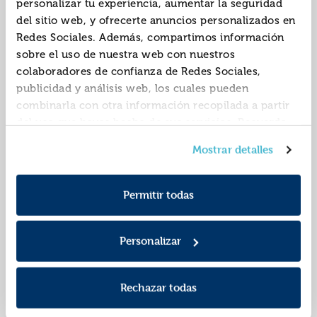
personalizar tu experiencia, aumentar la seguridad
David
David
del sitio web, y ofrecerte anuncios personalizados en
Redes Sociales. Además, compartimos información
sobre el uso de nuestra web con nuestros
colaboradores de confianza de Redes Sociales,
publicidad y análisis web, los cuales pueden
combinarla con otra información recopilada a partir
del uso que hayas hecho de sus servicios. Recuerda
que puedes cambiar de opinión y retirar el
The ghostly
¡que vienen los
Mostrar detalles
consentimiento en cualquier momento. Para más
happenings at farrell
fantasmas!
Política de Cookies
información consulta la
y la
mansion plus cd
ISBN:
9788414025307
ISBN:
9788426393289
Política de Privacidad
.
Permitir todas
Editorial:
Edelvives
Editorial:
Edelvives
Autor:
FernÁndez Sifres,
Autor:
FernÁndez Sifres,
David
David
Personalizar
Rechazar todas