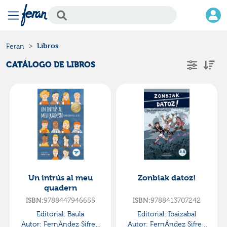
Libros
Feran
CATÁLOGO DE LIBROS
Un intrús al meu
Zonbiak datoz!
quadern
ISBN:
9788447946655
ISBN:
9788413707242
Editorial:
Baula
Editorial:
Ibaizabal
Autor:
FernÁndez Sifres,
Autor:
FernÁndez Sifres,