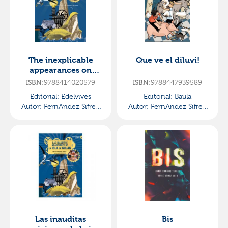
The inexplicable
Que ve el diluvi!
appearances on
nolan island
ISBN:
9788414020579
ISBN:
9788447939589
Editorial:
Edelvives
Editorial:
Baula
Autor:
FernÁndez Sifres,
Autor:
FernÁndez Sifres,
David
David
Las inauditas
Bis