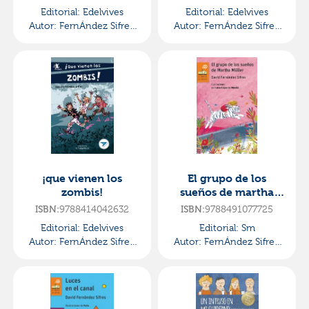
Editorial:
Edelvives
Editorial:
Edelvives
Autor:
FernÁndez Sifres,
Autor:
FernÁndez Sifres,
David
David
¡que vienen los
El grupo de los
zombis!
sueños de martha
müller
ISBN:
9788414042632
ISBN:
9788491077725
Editorial:
Edelvives
Editorial:
Sm
Autor:
FernÁndez Sifres,
Autor:
FernÁndez Sifres,
David
David