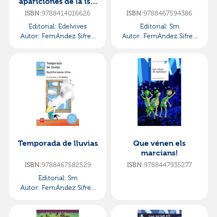
apariciones de la isla
de nolan
ISBN:
9788414016626
ISBN:
9788467594386
Editorial:
Edelvives
Editorial:
Sm
Autor:
FernÁndez Sifres,
Autor:
FernÁndez Sifres,
David
David
Temporada de lluvias
Que vénen els
marcians!
ISBN:
9788467582529
ISBN:
9788447935277
Editorial:
Sm
Autor:
FernÁndez Sifres,
David