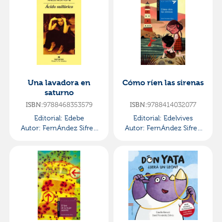
Una lavadora en
Cómo ríen las sirenas
saturno
ISBN:
9788468353579
ISBN:
9788414032077
Editorial:
Edebe
Editorial:
Edelvives
Autor:
FernÁndez Sifres,
Autor:
FernÁndez Sifres,
David
David