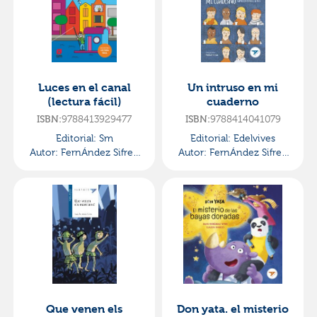
Luces en el canal
Un intruso en mi
(lectura fácil)
cuaderno
ISBN:
9788413929477
ISBN:
9788414041079
Editorial:
Sm
Editorial:
Edelvives
Autor:
FernÁndez Sifres,
Autor:
FernÁndez Sifres,
David
David
Que venen els
Don yata. el misterio