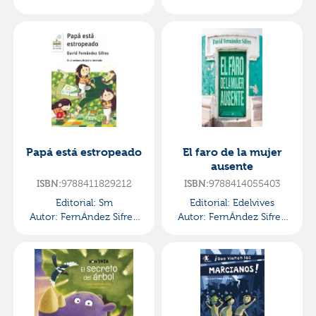
David
David
Papá está estropeado
El faro de la mujer
ausente
ISBN:
9788411829212
ISBN:
9788414055403
Editorial:
Sm
Editorial:
Edelvives
Autor:
FernÁndez Sifres,
Autor:
FernÁndez Sifres,
David
David