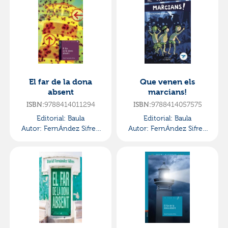
El far de la dona
Que venen els
absent
marcians!
ISBN:
9788414011294
ISBN:
9788414057575
Editorial:
Baula
Editorial:
Baula
Autor:
FernÁndez Sifres,
Autor:
FernÁndez Sifres,
David
David