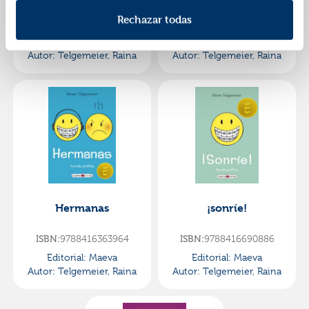
canguro 2: el secreto
Rechazar todas
de stacey
ISBN:
9788417708504
ISBN:
9788417708016
Editorial:
Maeva
Editorial:
Maeva
Autor:
Telgemeier, Raina
Autor:
Telgemeier, Raina
Hermanas
¡sonríe!
ISBN:
9788416363964
ISBN:
9788416690886
Editorial:
Maeva
Editorial:
Maeva
Autor:
Telgemeier, Raina
Autor:
Telgemeier, Raina