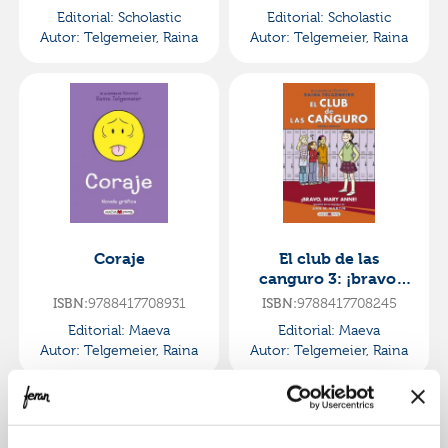
Editorial:
Scholastic
Editorial:
Scholastic
Autor:
Telgemeier, Raina
Autor:
Telgemeier, Raina
Coraje
El club de las
canguro 3: ¡bravo,
mary anne!
ISBN:
9788417708931
ISBN:
9788417708245
Editorial:
Maeva
Editorial:
Maeva
Autor:
Telgemeier, Raina
Autor:
Telgemeier, Raina