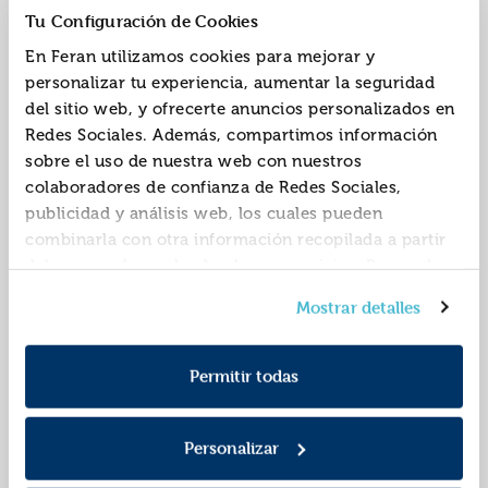
Tu Configuración de Cookies
En Feran utilizamos cookies para mejorar y
personalizar tu experiencia, aumentar la seguridad
del sitio web, y ofrecerte anuncios personalizados en
El club de las
El club de las
Redes Sociales. Además, compartimos información
canguro 4: el talento
canguro 1: ¡buena
sobre el uso de nuestra web con nuestros
de claudia
idea, kristy!
ISBN:
9788417708719
ISBN:
9788417108762
colaboradores de confianza de Redes Sociales,
publicidad y análisis web, los cuales pueden
Editorial:
Maeva
Editorial:
Maeva
Autor:
Telgemeier, Raina
Autor:
Telgemeier, Raina
combinarla con otra información recopilada a partir
del uso que hayas hecho de sus servicios. Recuerda
que puedes cambiar de opinión y retirar el
Mostrar detalles
consentimiento en cualquier momento. Para más
Política de Cookies
información consulta la
y la
Política de Privacidad
.
Permitir todas
Personalizar
Fantasmas
El club de las