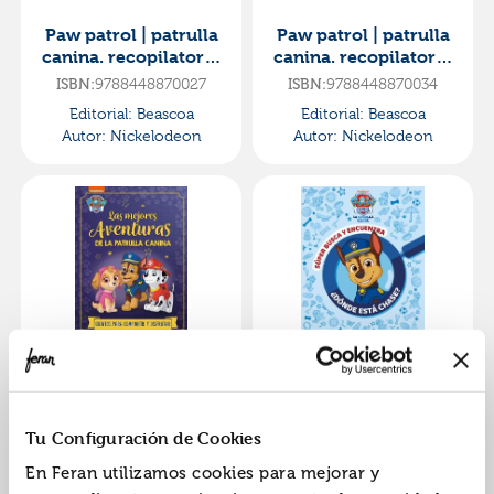
Paw patrol | patrulla
Paw patrol | patrulla
canina. recopilatorio
canina. recopilatorio
de cuentos - 15
de cuentos - 15
ISBN:
9788448870027
ISBN:
9788448870034
cuentos de 1 minuto.
cuentos de 1 minuto.
Editorial:
Beascoa
Editorial:
Beascoa
Autor:
Nickelodeon
Autor:
Nickelodeon
Paw patrol | patrulla
Paw patrol | patrulla
canina. recopilatorio
canina. actividades -
de cuentos - las
súper busca y
ISBN:
9788448869250
ISBN:
9788448869267
Tu Configuración de Cookies
mejores aventuras d
encuentra ¿dónde
Editorial:
Beascoa
Editorial:
Beascoa
está
En Feran utilizamos cookies para mejorar y
Autor:
Nickelodeon
Autor:
Nickelodeon