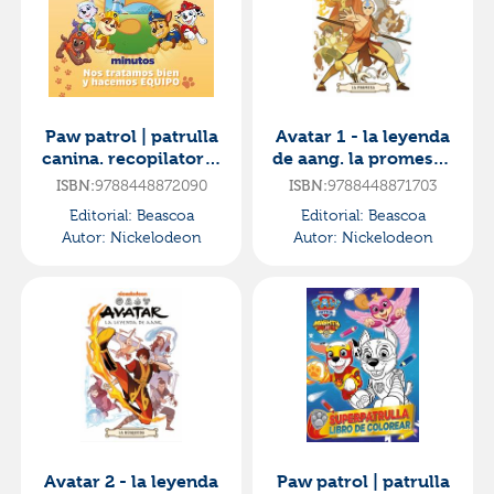
Paw patrol | patrulla
Avatar 1 - la leyenda
canina. recopilatorio
de aang. la promesa -
de cuentos - cuentos
edición en español
ISBN:
9788448872090
ISBN:
9788448871703
de 5 minutos. n
Editorial:
Beascoa
Editorial:
Beascoa
Autor:
Nickelodeon
Autor:
Nickelodeon
Avatar 2 - la leyenda
Paw patrol | patrulla