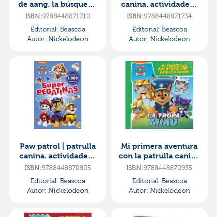
de aang. la búsqueda
canina. actividades -
- edición en español
superpatrulla. libro
ISBN:
9788448871710
ISBN:
9788448871734
de colorear
Editorial:
Beascoa
Editorial:
Beascoa
Autor:
Nickelodeon
Autor:
Nickelodeon
Paw patrol | patrulla
Mi primera aventura
canina. actividades -
con la patrulla canina
súper pegatinas. ¡con
| paw patrol - la tropa
ISBN:
9788448870805
ISBN:
9788448870935
más de 1.000 p
miau
Editorial:
Beascoa
Editorial:
Beascoa
Autor:
Nickelodeon
Autor:
Nickelodeon