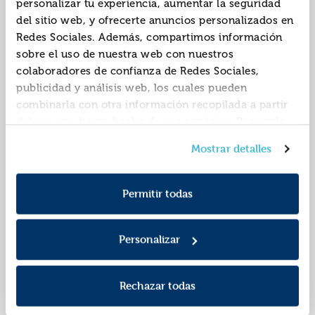
personalizar tu experiencia, aumentar la seguridad
del sitio web, y ofrecerte anuncios personalizados en
Redes Sociales. Además, compartimos información
sobre el uso de nuestra web con nuestros
colaboradores de confianza de Redes Sociales,
publicidad y análisis web, los cuales pueden
combinarla con otra información recopilada a partir
del uso que hayas hecho de sus servicios. Recuerda
que puedes cambiar de opinión y retirar el
Paw patrol | patrulla
Mi primera aventura
Mostrar detalles
consentimiento en cualquier momento. Para más
canina. un cuento - la
con la patrulla canina
Política de Cookies
información consulta la
y la
patrulla salva la
| paw patrol - una
ISBN:
9788448869243
ISBN:
9788448869182
Política de Privacidad
.
navidad
linda gatita en pe
Permitir todas
Editorial:
Beascoa
Editorial:
Beascoa
Autor:
Nickelodeon
Autor:
Nickelodeon
Personalizar
Rechazar todas