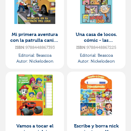
Mi primera aventura
Una casa de locos.
con la patrulla canina
cómic - las
| paw patrol - rescate
superlocuras de los
ISBN:
9788448867393
ISBN:
9788448867225
en el autobús
loud
Editorial:
Beascoa
Editorial:
Beascoa
Autor:
Nickelodeon
Autor:
Nickelodeon
Vamos a tocar el
Escribe y borra nick