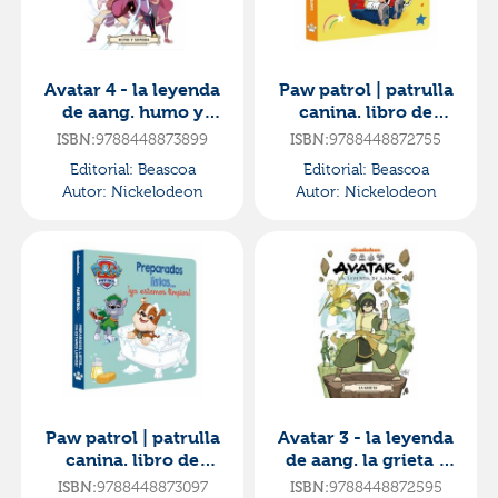
Avatar 4 - la leyenda
Paw patrol | patrulla
de aang. humo y
canina. libro de
sombra - edición en
cartón - somos un
ISBN:
9788448873899
ISBN:
9788448872755
español
equipo
Editorial:
Beascoa
Editorial:
Beascoa
Autor:
Nickelodeon
Autor:
Nickelodeon
Paw patrol | patrulla
Avatar 3 - la leyenda
canina. libro de
de aang. la grieta -
cartón - preparados,
edición en español
ISBN:
9788448873097
ISBN:
9788448872595