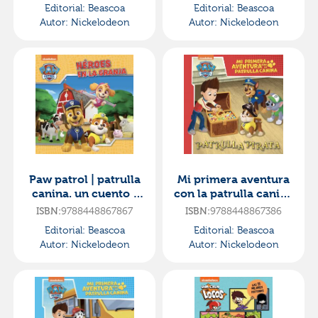
Editorial:
Beascoa
Editorial:
Beascoa
muchas
Autor:
Nickelodeon
Autor:
Nickelodeon
Paw patrol | patrulla
Mi primera aventura
canina. un cuento -
con la patrulla canina
héroes en la granja
| paw patrol - patrulla
ISBN:
9788448867867
ISBN:
9788448867386
pirata
Editorial:
Beascoa
Editorial:
Beascoa
Autor:
Nickelodeon
Autor:
Nickelodeon