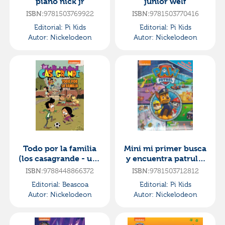
piano nick jr
junior welf
ISBN:
9781503769922
ISBN:
9781503770416
Editorial:
Pi Kids
Editorial:
Pi Kids
Autor:
Nickelodeon
Autor:
Nickelodeon
Todo por la familia
Mini mi primer busca
(los casagrande - una
y encuentra patrulla
casa de locos. cómic
canina mm1lf
ISBN:
9788448866372
ISBN:
9781503712812
2)
Editorial:
Beascoa
Editorial:
Pi Kids
Autor:
Nickelodeon
Autor:
Nickelodeon