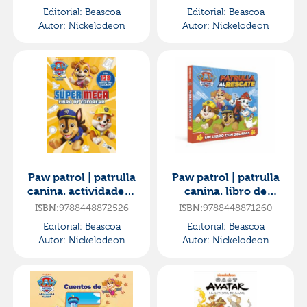
listos... ¡ya estamo
Editorial:
Beascoa
Editorial:
Beascoa
Autor:
Nickelodeon
Autor:
Nickelodeon
Paw patrol | patrulla
Paw patrol | patrulla
canina. actividades -
canina. libro de
súper mega libro de
cartón con solapas -
ISBN:
9788448872526
ISBN:
9788448871260
colorear
patrulla al rescate
Editorial:
Beascoa
Editorial:
Beascoa
Autor:
Nickelodeon
Autor:
Nickelodeon