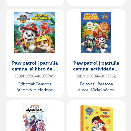
Paw patrol | patrulla
Paw patrol | patrulla
canina. el libro de la
canina. actividades -
película - misión
libro de colorear con
ISBN:
9788448873745
ISBN:
9788448873752
dinosaurio
actividades. l
Editorial:
Beascoa
Editorial:
Beascoa
Autor:
Nickelodeon
Autor:
Nickelodeon