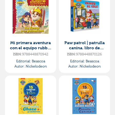
Mi primera aventura
Paw patrol | patrulla
con el equipo rubble
canina. libro de
| paw patrol - la fiesta
cartón - vamos al
ISBN:
9788448870942
ISBN:
9788448870126
de las palomit
cole
Editorial:
Beascoa
Editorial:
Beascoa
Autor:
Nickelodeon
Autor:
Nickelodeon