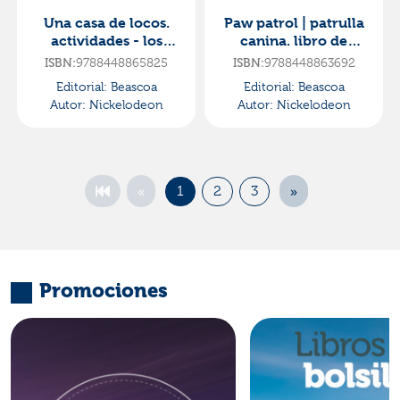
Una casa de locos.
Paw patrol | patrulla
actividades - los
canina. libro de
juegos más locos de
cartón - buenas
ISBN:
9788448865825
ISBN:
9788448863692
los loud
noches, cachorros
Editorial:
Beascoa
Editorial:
Beascoa
Autor:
Nickelodeon
Autor:
Nickelodeon
«
»
1
2
3
Promociones