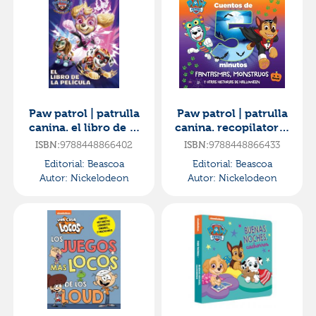
Paw patrol | patrulla
Paw patrol | patrulla
canina. el libro de la
canina. recopilatorio
película - patrulla
de cuentos - cuentos
ISBN:
9788448866402
ISBN:
9788448866433
canina. la supe
de 5 minutos. f
Editorial:
Beascoa
Editorial:
Beascoa
Autor:
Nickelodeon
Autor:
Nickelodeon