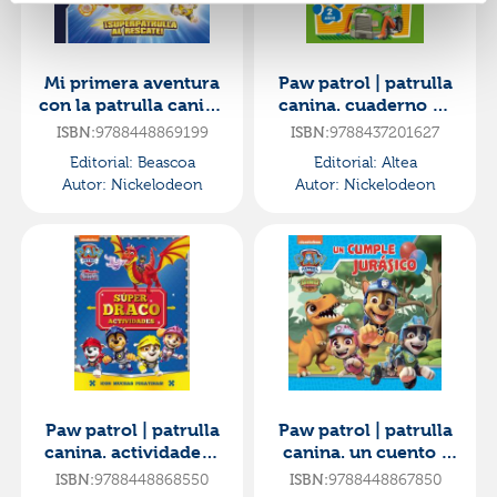
Mi primera aventura
Paw patrol | patrulla
con la patrulla canina
canina. cuaderno de
| paw patrol -
vacaciones -
ISBN:
9788448869199
ISBN:
9788437201627
¡superpatrulla al resc
cuaderno de
Editorial:
Beascoa
Editorial:
Altea
vacaciones (2
Autor:
Nickelodeon
Autor:
Nickelodeon
Paw patrol | patrulla
Paw patrol | patrulla
canina. actividades -
canina. un cuento -
súper draco
un cumple jurásico
ISBN:
9788448868550
ISBN:
9788448867850
actividades. ¡con