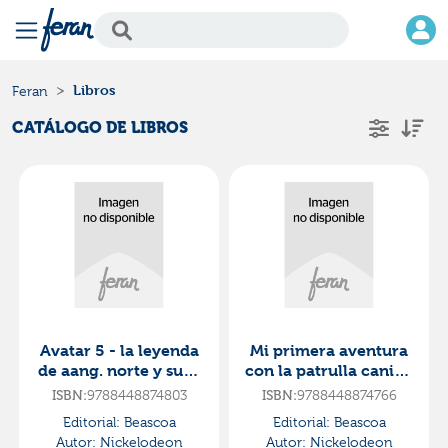
Libros
Feran
CATÁLOGO DE LIBROS
Avatar 5 - la leyenda
Mi primera aventura
de aang. norte y sur -
con la patrulla canina
edición en español
| paw patrol -
ISBN:
9788448874803
ISBN:
9788448874766
marshall nunca se
Editorial:
Beascoa
Editorial:
Beascoa
rind
Autor:
Nickelodeon
Autor:
Nickelodeon