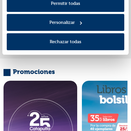
Política de Privacidad
.
Permitir todas
Editorial:
Edelvives
Autor:
Cabal, Ulises
Personalizar
«
»
1
Rechazar todas
Promociones