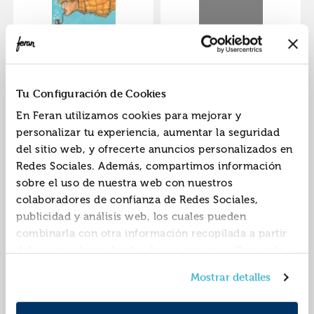
El misterio de la
El misterio del
ciudad submarina
colegio embrujado
ISBN:
9788426351142
ISBN:
9788426348531
Tu Configuración de Cookies
Editorial:
Sin Definir
Editorial:
Edelvives
En Feran utilizamos cookies para mejorar y
Autor:
Cabal, Ulises
Autor:
Cabal, Ulises
personalizar tu experiencia, aumentar la seguridad
del sitio web, y ofrecerte anuncios personalizados en
Redes Sociales. Además, compartimos información
sobre el uso de nuestra web con nuestros
colaboradores de confianza de Redes Sociales,
publicidad y análisis web, los cuales pueden
combinarla con otra información recopilada a partir
del uso que hayas hecho de sus servicios. Recuerda
que puedes cambiar de opinión y retirar el
Misterio leon piedra
Mostrar detalles
consentimiento en cualquier momento. Para más
pluscuad.(10).
Política de Cookies
información consulta la
y la
ISBN:
9788426386946