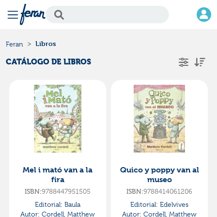
Libros
Feran
CATÁLOGO DE LIBROS
Mel i mató van a la
Quico y poppy van al
fira
museo
ISBN:
9788447951505
ISBN:
9788414061206
Editorial:
Baula
Editorial:
Edelvives
Autor:
Cordell, Matthew
Autor:
Cordell, Matthew