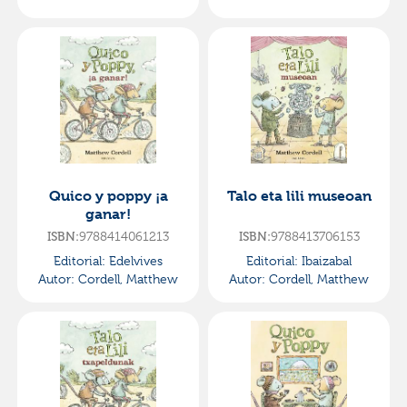
Quico y poppy ¡a
Talo eta lili museoan
ganar!
ISBN:
9788414061213
ISBN:
9788413706153
Editorial:
Edelvives
Editorial:
Ibaizabal
Autor:
Cordell, Matthew
Autor:
Cordell, Matthew