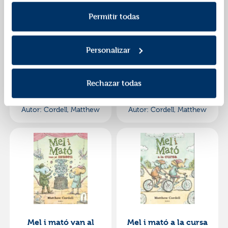
Política de Cookies
información consulta la
y la
Política de Privacidad
.
Permitir todas
Personalizar
Hola, hola
Mel i mató
Rechazar todas
ISBN:
9788426140258
ISBN:
9788447951499
Editorial:
Juventud
Editorial:
Baula
Autor:
Cordell, Matthew
Autor:
Cordell, Matthew
Mel i mató van al
Mel i mató a la cursa