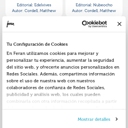
Editorial:
Edelvives
Editorial:
Nubeocho
Autor:
Cordell, Matthew
Autor:
Cordell, Matthew
Tu Configuración de Cookies
En Feran utilizamos cookies para mejorar y
personalizar tu experiencia, aumentar la seguridad
del sitio web, y ofrecerte anuncios personalizados en
Una familia empieza
Hola, hola - català
Redes Sociales. Además, compartimos información
con un deseo
sobre el uso de nuestra web con nuestros
ISBN:
9788419607324
ISBN:
9788426140265
colaboradores de confianza de Redes Sociales,
publicidad y análisis web, los cuales pueden
Editorial:
Nubeocho
Autor:
Cordell, Matthew
combinarla con otra información recopilada a partir
del uso que hayas hecho de sus servicios. Recuerda
que puedes cambiar de opinión y retirar el
Mostrar detalles
consentimiento en cualquier momento. Para más