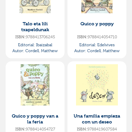
Talo eta lili
Quico y poppy
txapeldunak
ISBN:
9788413706245
ISBN:
9788414054710
Editorial:
Ibaizabal
Editorial:
Edelvives
Autor:
Cordell, Matthew
Autor:
Cordell, Matthew
Quico y poppy van a
Una familia empieza
la feria
con un deseo
ISBN:
9788414054727
ISBN:
9788419607584