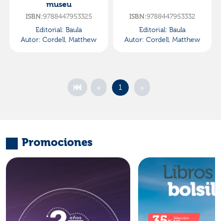
museu
ISBN:
9788447953325
ISBN:
9788447953332
Editorial:
Baula
Editorial:
Baula
Autor:
Cordell, Matthew
Autor:
Cordell, Matthew
«
»
1
Promociones