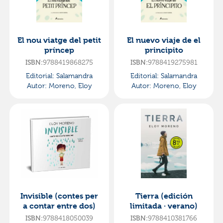
El nou viatge del petit
El nuevo viaje de el
príncep
principito
ISBN:
9788419868275
ISBN:
9788419275981
Editorial:
Salamandra
Editorial:
Salamandra
Autor:
Moreno, Eloy
Autor:
Moreno, Eloy
Invisible (contes per
Tierra (edición
a contar entre dos)
limitada · verano)
ISBN:
9788418050039
ISBN:
9788410381766