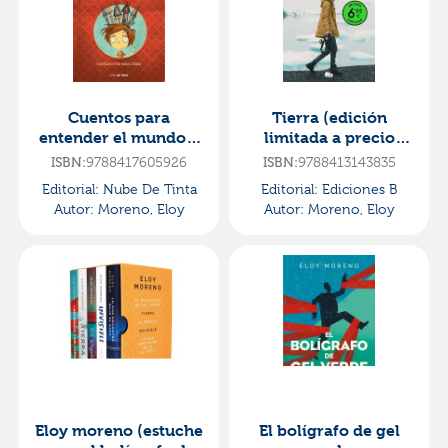
Cuentos para
Tierra (edición
entender el mundo 2
limitada a precio
(edición ilustrada
especial)
ISBN:
9788417605926
ISBN:
9788413143835
con contenido extra)
Editorial:
Nube De Tinta
Editorial:
Ediciones B
Autor:
Moreno, Eloy
Autor:
Moreno, Eloy
Eloy moreno (estuche
El bolígrafo de gel