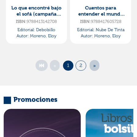
Lo que encontré bajo
Cuentos para
el sofá (campaña
entender el mundo
verano -edición
(edición ilustrada
ISBN:
9788413142708
ISBN:
9788417605728
limitada a precio
con contenido extra)
Editorial:
Debolsillo
Editorial:
Nube De Tinta
especial
Autor:
Moreno, Eloy
Autor:
Moreno, Eloy
«
»
1
2
Promociones