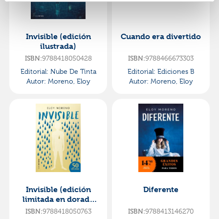
Invisible (edición
Cuando era divertido
ilustrada)
ISBN:
9788418050428
ISBN:
9788466673303
Editorial:
Nube De Tinta
Editorial:
Ediciones B
Autor:
Moreno, Eloy
Autor:
Moreno, Eloy
Invisible (edición
Diferente
limitada en dorado
con contenido
ISBN:
9788418050763
ISBN:
9788413146270
adicional)