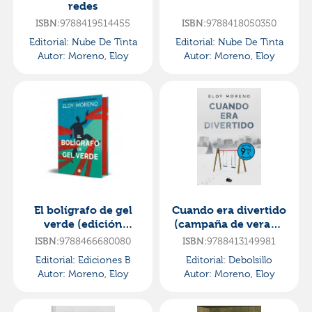
redes
ISBN:
9788419514455
ISBN:
9788418050350
Editorial:
Nube De Tinta
Editorial:
Nube De Tinta
Autor:
Moreno, Eloy
Autor:
Moreno, Eloy
El bolígrafo de gel
Cuando era divertido
verde (edición
(campaña de verano
especial por el 15º
edición limitada)
ISBN:
9788466680080
ISBN:
9788413149981
aniversario)
Editorial:
Ediciones B
Editorial:
Debolsillo
Autor:
Moreno, Eloy
Autor:
Moreno, Eloy