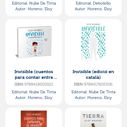
Editorial:
Nube De Tinta
Editorial:
Debolsillo
Autor:
Moreno, Eloy
Autor:
Moreno, Eloy
Invisible (cuentos
Invisible (edició en
para contar entre
català)
dos)
ISBN:
9788418050022
ISBN:
9788417605506
Editorial:
Nube De Tinta
Editorial:
Nube De Tinta
Autor:
Moreno, Eloy
Autor:
Moreno, Eloy