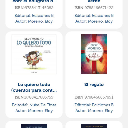
con: el bolígrafo de
verde
gel verde | tierra | el
ISBN:
9788413145082
ISBN:
9788466671422
regalo | invis
Editorial:
Ediciones B
Editorial:
Ediciones B
Autor:
Moreno, Eloy
Autor:
Moreno, Eloy
Lo quiero todo
El regalo
(cuentos para contar
entre dos)
ISBN:
9788417605759
ISBN:
9788466657891
Editorial:
Nube De Tinta
Editorial:
Ediciones B
Autor:
Moreno, Eloy
Autor:
Moreno, Eloy