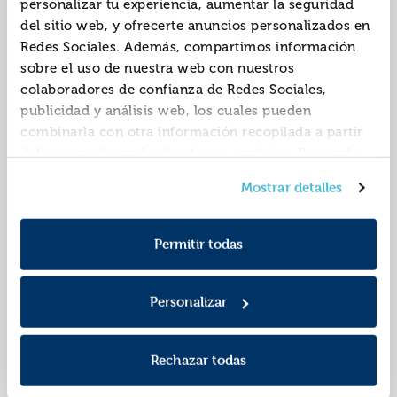
personalizar tu experiencia, aumentar la seguridad
del sitio web, y ofrecerte anuncios personalizados en
Redes Sociales. Además, compartimos información
sobre el uso de nuestra web con nuestros
colaboradores de confianza de Redes Sociales,
publicidad y análisis web, los cuales pueden
combinarla con otra información recopilada a partir
del uso que hayas hecho de sus servicios. Recuerda
que puedes cambiar de opinión y retirar el
Cuentos para
Diferente
Mostrar detalles
consentimiento en cualquier momento. Para más
entender el mundo 3
Política de Cookies
información consulta la
y la
(edición ilustrada
ISBN:
9788418050688
ISBN:
9788413144689
Política de Privacidad
.
con contenido extra)
Permitir todas
Editorial:
Nube De Tinta
Editorial:
Debolsillo
Autor:
Moreno, Eloy
Autor:
Moreno, Eloy
Personalizar
Rechazar todas