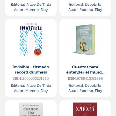
Editorial:
Nube De Tinta
Editorial:
Debolsillo
Autor:
Moreno, Eloy
Autor:
Moreno, Eloy
Invisible - firmado
Cuentos para
récord guinness
entender el mundo
(edición omnibus
ISBN:
2000000231860
ISBN:
9788410381698
limitada en tapa dura
Editorial:
Nube De Tinta
Editorial:
Debolsillo
con cantos
Autor:
Moreno, Eloy
Autor:
Moreno, Eloy