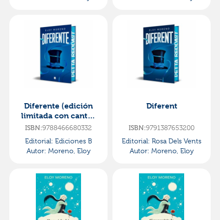
Diferente (edición
Diferent
limitada con cantos
tintados)
ISBN:
9788466680332
ISBN:
9791387653200
Editorial:
Ediciones B
Editorial:
Rosa Dels Vents
Autor:
Moreno, Eloy
Autor:
Moreno, Eloy