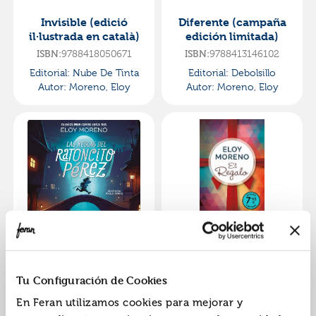
Invisible (edició
Diferente (campaña
il·lustrada en català)
edición limitada)
ISBN:
9788418050671
ISBN:
9788413146102
Editorial:
Nube De Tinta
Editorial:
Debolsillo
Autor:
Moreno, Eloy
Autor:
Moreno, Eloy
Las reglas del
El regalo (edición
ratoncito pérez
limitada a precio
(cuentos para contar
especial)
ISBN:
9788418050473
ISBN:
9788413147703
Tu Configuración de Cookies
entre dos)
Editorial:
Nube De Tinta
Editorial:
Debolsillo
En Feran utilizamos cookies para mejorar y
Autor:
Moreno, Eloy
Autor:
Moreno, Eloy