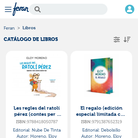
Libros
Feran
CATÁLOGO DE LIBROS
Les regles del ratolí
El regalo (edición
pérez (contes per a
especial limitada con
contar entre dos)
cantos tintados)
ISBN:
9788418050787
ISBN:
9791387652319
Editorial:
Nube De Tinta
Editorial:
Debolsillo
Autor:
Moreno, Eloy
Autor:
Moreno, Eloy