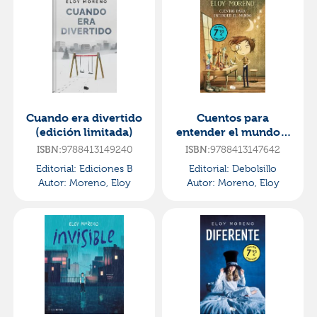
Cuando era divertido
Cuentos para
(edición limitada)
entender el mundo 1
(edición limitada)
ISBN:
9788413149240
ISBN:
9788413147642
Editorial:
Ediciones B
Editorial:
Debolsillo
Autor:
Moreno, Eloy
Autor:
Moreno, Eloy