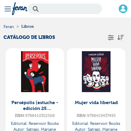
Libros
Feran
CATÁLOGO DE LIBROS
Persépolis (estuche -
Mujer vida libertad
edición 25
aniversario)
ISBN:
9788410352568
ISBN:
9788419437495
Editorial:
Reservoir Books
Editorial:
Reservoir Books
Autor:
Satrapi, Marjane
Autor:
Satrapi, Marjane