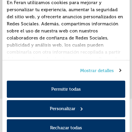
En Feran utilizamos cookies para mejorar y
personalizar tu experiencia, aumentar la seguridad
del sitio web, y ofrecerte anuncios personalizados en
La hija del alquimista
Reina de las nieves, la
Redes Sociales. Además, compartimos información
sobre el uso de nuestra web con nuestros
ISBN:
9788493743031
ISBN:
9788466624053
colaboradores de confianza de Redes Sociales,
publicidad y análisis web, los cuales pueden
Editorial:
Boveda
Editorial:
Ediciones B
Autor:
Meyer, Kai
Autor:
Meyer, Kai
combinarla con otra información recopilada a partir
del uso que hayas hecho de sus servicios. Recuerda
que puedes cambiar de opinión y retirar el
Mostrar detalles
consentimiento en cualquier momento. Para más
«
»
1
Política de Cookies
información consulta la
y la
Política de Privacidad
.
Permitir todas
Personalizar
Promociones
Rechazar todas