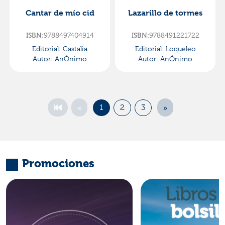
Cantar de mío cid
Lazarillo de tormes
9788497404914
9788491221722
ISBN:
ISBN:
Editorial:
Castalia
Editorial:
Loqueleo
Autor:
AnÓnimo
Autor:
AnÓnimo
«
»
1
2
3
Promociones