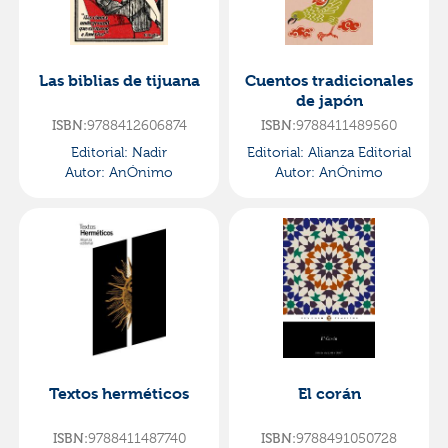
Las biblias de tijuana
Cuentos tradicionales
de japón
9788412606874
9788411489560
ISBN:
ISBN:
Editorial:
Nadir
Editorial:
Alianza Editorial
Autor:
AnÓnimo
Autor:
AnÓnimo
Textos herméticos
El corán
9788411487740
9788491050728
ISBN:
ISBN: