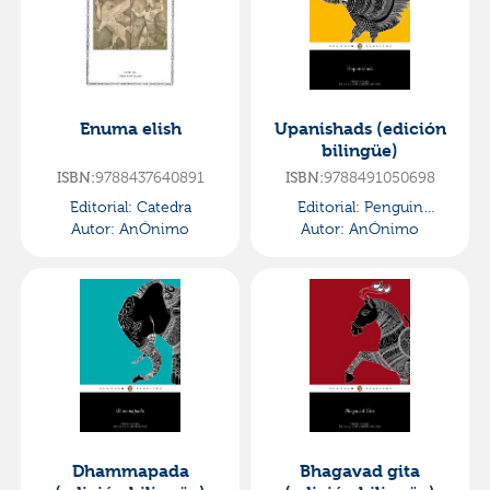
Enuma elish
Upanishads (edición
bilingüe)
9788437640891
9788491050698
ISBN:
ISBN:
Editorial:
Catedra
Editorial:
Penguin
Autor:
AnÓnimo
Autor:
Clasicos
AnÓnimo
Dhammapada
Bhagavad gita