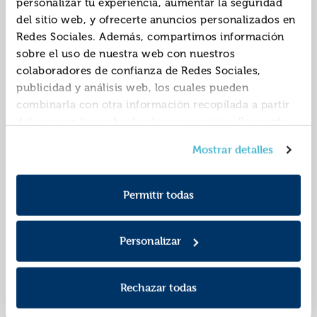
personalizar tu experiencia, aumentar la seguridad
del sitio web, y ofrecerte anuncios personalizados en
Redes Sociales. Además, compartimos información
sobre el uso de nuestra web con nuestros
colaboradores de confianza de Redes Sociales,
publicidad y análisis web, los cuales pueden
combinarla con otra información recopilada a partir
del uso que hayas hecho de sus servicios. Recuerda
que puedes cambiar de opinión y retirar el
La vida del lazarillo
El abencerraje y la
Mostrar detalles
consentimiento en cualquier momento. Para más
de tormes
hermosa jarifa
Política de Cookies
información consulta la
y la
9788497403979
9788497403764
ISBN:
ISBN:
Política de Privacidad
.
Permitir todas
Editorial:
Castalia
Editorial:
Castalia
Autor:
AnÓnimo
Autor:
AnÓnimo
Personalizar
Rechazar todas