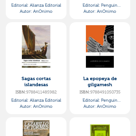
Editorial:
Alianza Editorial
Editorial:
Penguin
Autor:
AnÓnimo
Autor:
Clasicos
AnÓnimo
Sagas cortas
La epopeya de
islandesas
gilgamesh
9788411485982
9788491050735
ISBN:
ISBN:
Editorial:
Alianza Editorial
Editorial:
Penguin
Autor:
AnÓnimo
Autor:
Clasicos
AnÓnimo