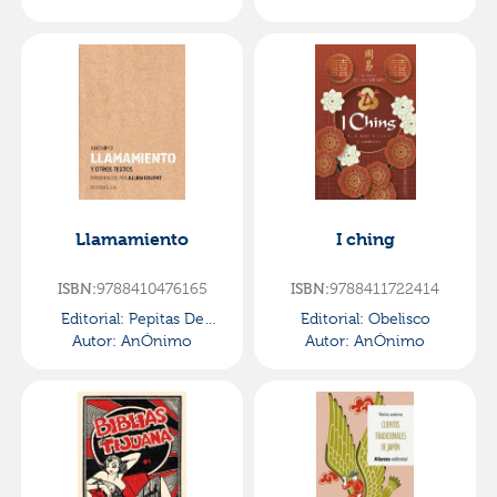
Llamamiento
I ching
9788410476165
9788411722414
ISBN:
ISBN:
Editorial:
Pepitas De
Editorial:
Obelisco
Autor:
Calabaza
AnÓnimo
Autor:
AnÓnimo