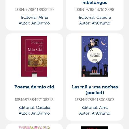
nibelungos
9788418933110
9788437612898
ISBN:
ISBN:
Editorial:
Alma
Editorial:
Catedra
Autor:
AnÓnimo
Autor:
AnÓnimo
Poema de mío cid
Las mil y una noches
(pocket)
9788497408318
9788418008603
ISBN:
ISBN:
Editorial:
Castalia
Editorial:
Alma
Autor:
AnÓnimo
Autor:
AnÓnimo