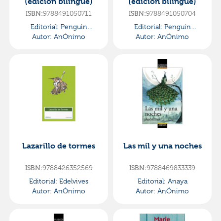
(edición bilingüe)
(edición bilingüe)
9788491050711
9788491050704
ISBN:
ISBN:
Editorial:
Penguin
Editorial:
Penguin
Autor:
Clasicos
AnÓnimo
Autor:
Clasicos
AnÓnimo
Lazarillo de tormes
Las mil y una noches
9788426352569
9788469833339
ISBN:
ISBN:
Editorial:
Edelvives
Editorial:
Anaya
Autor:
AnÓnimo
Autor:
AnÓnimo