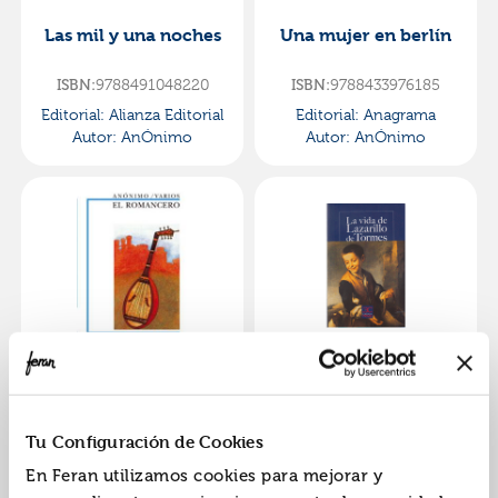
Las mil y una noches
Una mujer en berlín
9788491048220
9788433976185
ISBN:
ISBN:
Editorial:
Alianza Editorial
Editorial:
Anagrama
Autor:
AnÓnimo
Autor:
AnÓnimo
El romancero.
La vida del lazarillo
de tormes
9788420725918
9788497404211
ISBN:
ISBN:
Tu Configuración de Cookies
Editorial:
Anaya
Editorial:
Castalia
En Feran utilizamos cookies para mejorar y
Autor:
AnÓnimo
Autor:
AnÓnimo