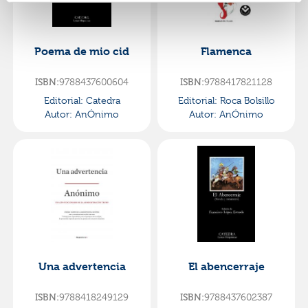
Poema de mio cid
Flamenca
9788437600604
9788417821128
ISBN:
ISBN:
Editorial:
Catedra
Editorial:
Roca Bolsillo
Autor:
AnÓnimo
Autor:
AnÓnimo
Una advertencia
El abencerraje
9788418249129
9788437602387
ISBN:
ISBN: