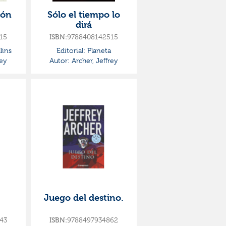
ión
Sólo el tiempo lo
dirá
15
ISBN:
9788408142515
lins
Editorial:
Planeta
rey
Autor:
Archer, Jeffrey
Juego del destino.
43
ISBN:
9788497934862