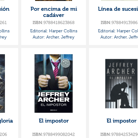
sión
Por encima de mi
Línea de suces
cadáver
261
ISBN:
9788418623868
ISBN:
97884913986
llins
Editorial:
Harper Collins
Editorial:
Harper Col
frey
Autor:
Archer, Jeffrey
Autor:
Archer, Jeff
gloria
El impostor
El impostor
206
ISBN:
9788499082042
ISBN:
97884253429