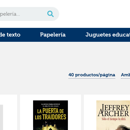
de texto
Papelería
Juguetes educa
40 productos/página
Amb