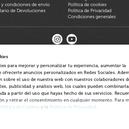
 y condiciones de envío
Política de cookies
ario de Devoluciones
Política de Privacidad
Condiciones generales
kies
ies para mejorar y personalizar tu experiencia, aumentar la
 y ofrecerte anuncios personalizados en Redes Sociales. Ade
 sobre el uso de nuestra web con nuestros colaboradores d
les, publicidad y análisis web, los cuales pueden combinarl
ada a partir del uso que hayas hecho de sus servicios. Recue
ón y retirar el consentimiento en cualquier momento. Para 
Política de Cookies
Política de Privacidad
y la
.