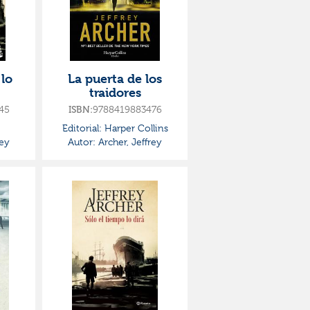
 lo
La puerta de los
traidores
45
ISBN:
9788419883476
Editorial:
Harper Collins
rey
Autor:
Archer, Jeffrey