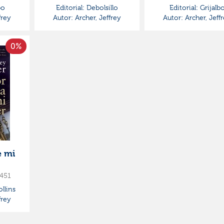
bo
Editorial:
Debolsillo
Editorial:
Grijalb
frey
Autor:
Archer, Jeffrey
Autor:
Archer, Jeff
0%
e mi
451
llins
frey