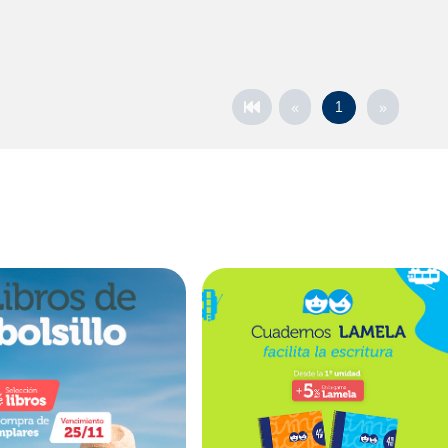
«
»
1