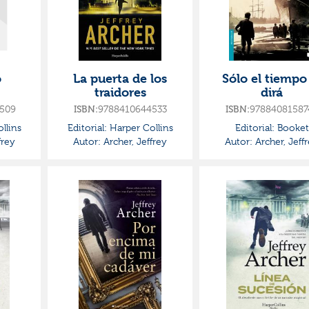
o
La puerta de los
Sólo el tiempo
traidores
dirá
509
ISBN:
9788410644533
ISBN:
97884081587
llins
Editorial:
Harper Collins
Editorial:
Booket
frey
Autor:
Archer, Jeffrey
Autor:
Archer, Jeff