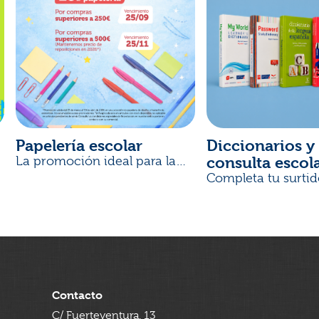
Papelería escolar
Diccionarios y 
consulta escol
La promoción ideal para la
Vuelta al Cole
Completa tu surtid
Contacto
C/ Fuerteventura, 13