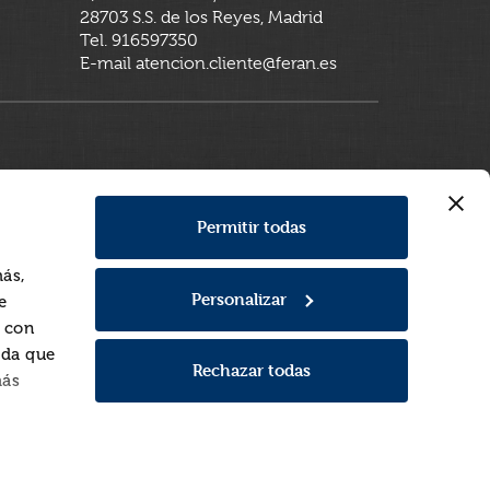
28703 S.S. de los Reyes, Madrid
Tel. 916597350
E-mail atencion.cliente@feran.es
Permitir todas
más,
Personalizar
e
a con
rda que
Rechazar todas
más