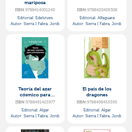
mariposa
ISBN:
9788414001240
ISBN:
9788420405308
Editorial:
Edelvives
Editorial:
Alfaguara
Autor:
Sierra I Fabra, Jordi
Autor:
Sierra I Fabra, Jordi
Teoría del azar
El país de los
cósmico para
dragones
principiantes
ISBN:
9788491425977
ISBN:
9788498455595
Editorial:
Algar
Editorial:
Algar
Autor:
Sierra I Fabra, Jordi
Autor:
Sierra I Fabra, Jordi