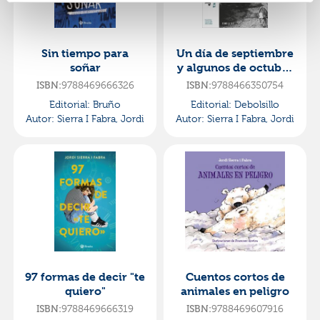
Sin tiempo para
Un día de septiembre
soñar
y algunos de octubre
(inspector mascarell
ISBN:
9788469666326
ISBN:
9788466350754
10)
Editorial:
Bruño
Editorial:
Debolsillo
Autor:
Sierra I Fabra, Jordi
Autor:
Sierra I Fabra, Jordi
97 formas de decir "te
Cuentos cortos de
quiero"
animales en peligro
ISBN:
9788469666319
ISBN:
9788469607916