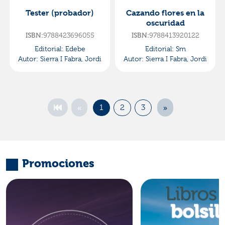
Tester (probador)
Cazando flores en la
oscuridad
ISBN:
9788423696055
ISBN:
9788413920122
Editorial:
Edebe
Editorial:
Sm
Autor:
Sierra I Fabra, Jordi
Autor:
Sierra I Fabra, Jordi
«
»
1
2
3
Promociones