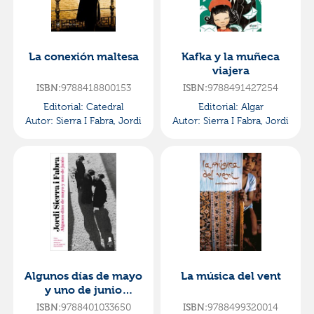
La conexión maltesa
Kafka y la muñeca
viajera
ISBN:
9788418800153
ISBN:
9788491427254
Editorial:
Catedral
Editorial:
Algar
Autor:
Sierra I Fabra, Jordi
Autor:
Sierra I Fabra, Jordi
Algunos días de mayo
La música del vent
y uno de junio
(inspector mascarell
ISBN:
9788401033650
ISBN:
9788499320014