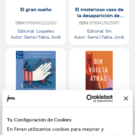
El gran sueño
El misterioso caso de
la desaparición del
pastel de chocolate
ISBN:
9788491221920
ISBN:
9788413923987
Editorial:
Loqueleo
Editorial:
Sm
Autor:
Sierra I Fabra, Jordi
Autor:
Sierra I Fabra, Jordi
Los dedos de la mano
Sin vuelta atrás
ISBN:
9788468315690
ISBN:
9788413923864
Tu Configuración de Cookies
Editorial:
Edebe
Editorial:
Sm
En Feran utilizamos cookies para mejorar y
Autor:
Sierra I Fabra, Jordi
Autor:
Sierra I Fabra, Jordi