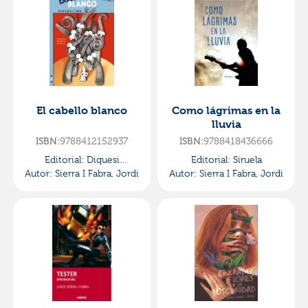
El cabello blanco
Como lágrimas en la
lluvia
ISBN:
9788412152937
ISBN:
9788418436666
Editorial:
Diquesi
Editorial:
Siruela
Autor:
Sierra I Fabra, Jordi
Ediciones
Autor:
Sierra I Fabra, Jordi