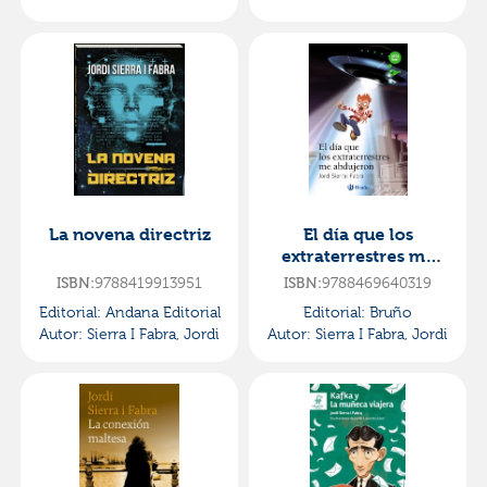
La novena directriz
El día que los
extraterrestres me
abdujeron
ISBN:
9788419913951
ISBN:
9788469640319
Editorial:
Andana Editorial
Editorial:
Bruño
Autor:
Sierra I Fabra, Jordi
Autor:
Sierra I Fabra, Jordi