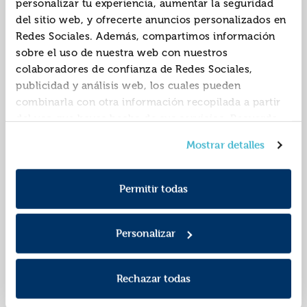
personalizar tu experiencia, aumentar la seguridad
del sitio web, y ofrecerte anuncios personalizados en
Redes Sociales. Además, compartimos información
sobre el uso de nuestra web con nuestros
colaboradores de confianza de Redes Sociales,
publicidad y análisis web, los cuales pueden
combinarla con otra información recopilada a partir
del uso que hayas hecho de sus servicios. Recuerda
que puedes cambiar de opinión y retirar el
El día en que edu se
Querido hijo: tienes
Mostrar detalles
consentimiento en cualquier momento. Para más
convirtió en
cuatro padres
Política de Cookies
información consulta la
y la
cucaracha
ISBN:
9788491221982
ISBN:
9788491222538
Política de Privacidad
.
Permitir todas
Editorial:
Loqueleo
Editorial:
Loqueleo
Autor:
Sierra I Fabra, Jordi
Autor:
Sierra I Fabra, Jordi
Personalizar
Rechazar todas