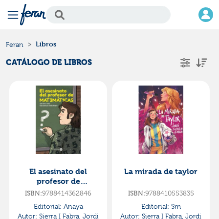
Libros
Feran
CATÁLOGO DE LIBROS
El asesinato del
La mirada de taylor
profesor de
matemáticas
ISBN:
9788414362846
ISBN:
9788410553835
Editorial:
Anaya
Editorial:
Sm
Autor:
Sierra I Fabra, Jordi
Autor:
Sierra I Fabra, Jordi