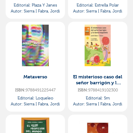
15)
Editorial:
Plaza Y Janes
Editorial:
Estrella Polar
Autor:
Sierra I Fabra, Jordi
Autor:
Sierra I Fabra, Jordi
Metaverso
El misterioso caso del
señor barrigón y la
dama esquelética
ISBN:
9788491225447
ISBN:
9788419102300
Editorial:
Loqueleo
Editorial:
Sm
Autor:
Sierra I Fabra, Jordi
Autor:
Sierra I Fabra, Jordi