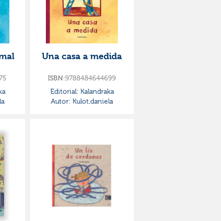
rmal
Una casa a medida
75
9788484644699
ISBN:
ka
Editorial:
Kalandraka
la
Autor:
Kulot,daniela