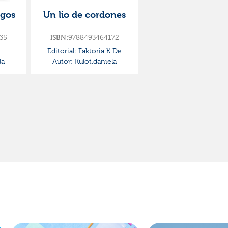
igos
Un lio de cordones
35
9788493464172
ISBN:
Editorial:
Faktoria K De
la
Autor:
Kulot,daniela
Libros