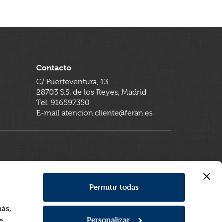
Contacto
C/ Fuerteventura, 13
28703 S.S. de los Reyes, Madrid
Tel. 916597350
E-mail atencion.cliente@feran.es
Permitir todas
más,
Personalizar
e