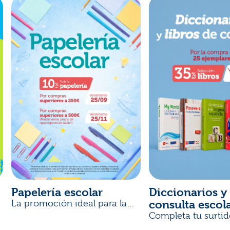
Papelería escolar
Diccionarios y 
consulta escol
La promoción ideal para la
Vuelta al Cole
Completa tu surtid