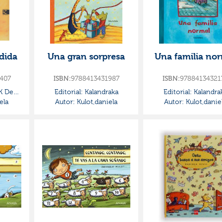
dida
Una gran sorpresa
Una familia no
407
9788413431987
97884134321
ISBN:
ISBN:
K De
Editorial:
Kalandraka
Editorial:
Kalandra
ela
Autor:
Kulot,daniela
Autor:
Kulot,danie