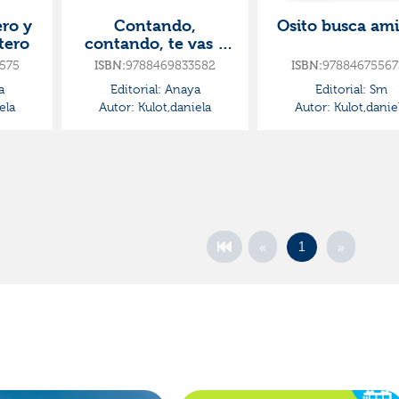
ro y
Contando,
Osito busca am
tero
contando, te vas a
la cama soñando
575
9788469833582
97884675567
ISBN:
ISBN:
a
Editorial:
Anaya
Editorial:
Sm
ela
Autor:
Kulot,daniela
Autor:
Kulot,danie
«
»
1