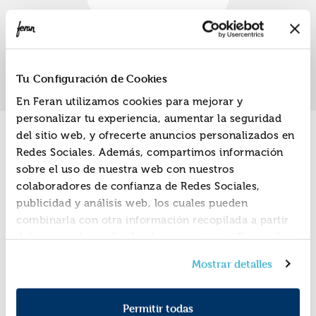
«
»
1
Tu Configuración de Cookies
En Feran utilizamos cookies para mejorar y
personalizar tu experiencia, aumentar la seguridad
del sitio web, y ofrecerte anuncios personalizados en
Promociones
Redes Sociales. Además, compartimos información
sobre el uso de nuestra web con nuestros
colaboradores de confianza de Redes Sociales,
publicidad y análisis web, los cuales pueden
combinarla con otra información recopilada a partir
del uso que hayas hecho de sus servicios. Recuerda
que puedes cambiar de opinión y retirar el
Mostrar detalles
consentimiento en cualquier momento. Para más
Política de Cookies
información consulta la
y la
Política de Privacidad
.
Permitir todas