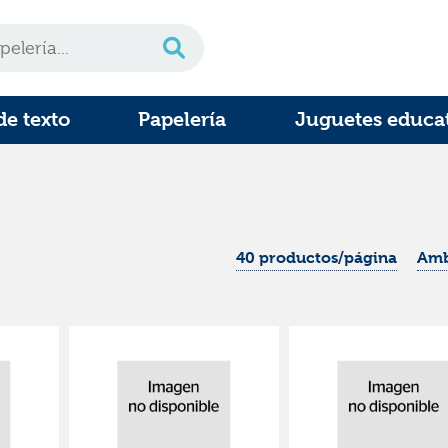
de texto
Papelería
Juguetes educa
40 productos/página
Amb