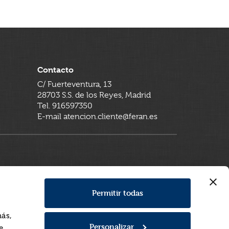
Contacto
C/ Fuerteventura, 13
28703 S.S. de los Reyes, Madrid
Tel. 916597350
E-mail atencion.cliente@feran.es
Permitir todas
más,
Personalizar
e