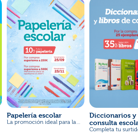
Papelería escolar
Diccionarios y 
consulta escol
La promoción ideal para la
Vuelta al Cole
Completa tu surtid