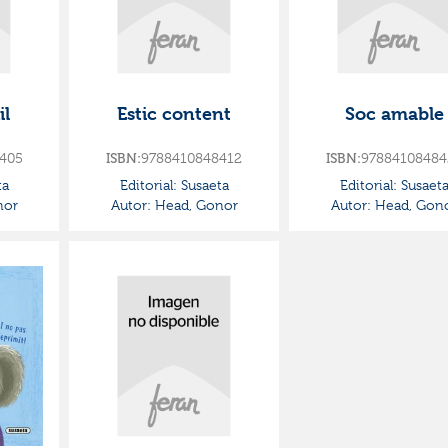
il
Estic content
Soc amable
405
ISBN:
9788410848412
ISBN:
97884108484
ta
Editorial:
Susaeta
Editorial:
Susaet
nor
Autor:
Head, Gonor
Autor:
Head, Gon