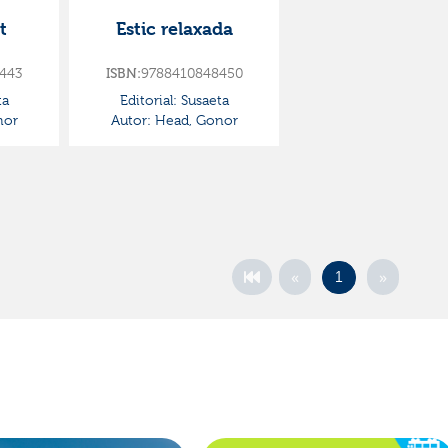
t
Estic relaxada
443
ISBN:
9788410848450
ta
Editorial:
Susaeta
nor
Autor:
Head, Gonor
«
»
1