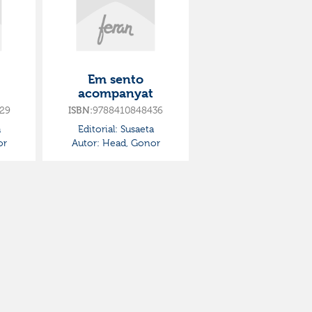
Em sento
acompanyat
29
ISBN:
9788410848436
a
Editorial:
Susaeta
or
Autor:
Head, Gonor