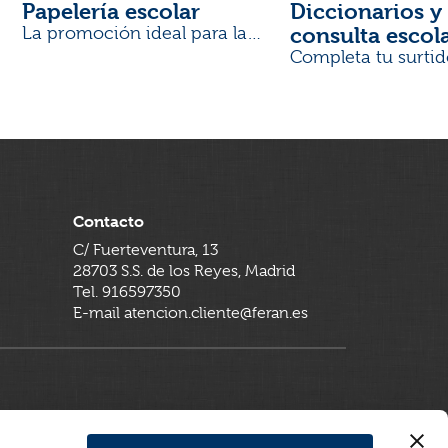
Papelería escolar
Diccionarios y 
consulta escol
La promoción ideal para la
Vuelta al Cole
Completa tu surtid
Contacto
C/ Fuerteventura, 13
28703 S.S. de los Reyes, Madrid
Tel. 916597350
E-mail atencion.cliente@feran.es