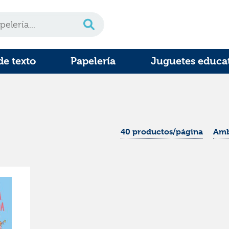
de texto
Papelería
Juguetes educa
40 productos/página
Amb