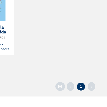
la
dida
394
ra
ebecca
«
»
1