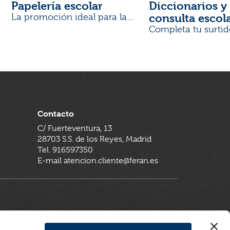
Papelería escolar
Diccionarios y 
consulta escol
La promoción ideal para la
Vuelta al Cole
Completa tu surtid
Contacto
C/ Fuerteventura, 13
28703 S.S. de los Reyes, Madrid
Tel. 916597350
E-mail atencion.cliente@feran.es