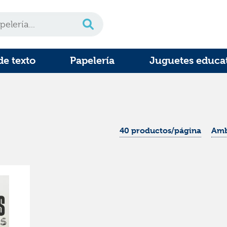
de texto
Papelería
Juguetes educa
40 productos/página
Amb