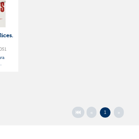
ices.
051
ra
ito
ca
«
»
1