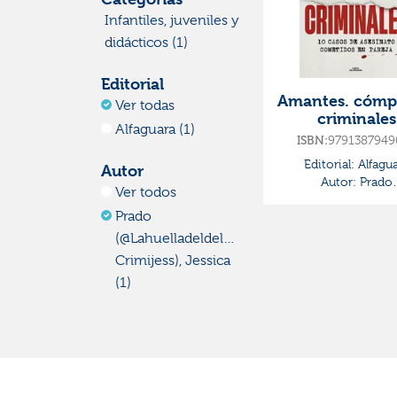
Infantiles, juveniles y
didácticos (1)
Editorial
Amantes. cómpl
Ver todas
criminales
Alfaguara (1)
9791387949
ISBN:
Editorial:
Alfagua
Autor
Autor:
Prado
Ver todos
(@lahuelladeldel
Prado
Crimijess), Jessi
(@lahuelladeldelito
Crimijess), Jessica
(1)