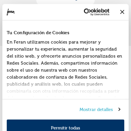
«
»
1
Tu Configuración de Cookies
En Feran utilizamos cookies para mejorar y
personalizar tu experiencia, aumentar la seguridad
del sitio web, y ofrecerte anuncios personalizados en
Promociones
Redes Sociales. Además, compartimos información
sobre el uso de nuestra web con nuestros
colaboradores de confianza de Redes Sociales,
publicidad y análisis web, los cuales pueden
combinarla con otra información recopilada a partir
del uso que hayas hecho de sus servicios. Recuerda
que puedes cambiar de opinión y retirar el
Mostrar detalles
consentimiento en cualquier momento. Para más
Política de Cookies
información consulta la
y la
Política de Privacidad
.
Permitir todas