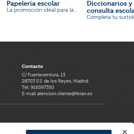
Papelería escolar
Diccionarios y 
consulta escol
La promoción ideal para la
Vuelta al Cole
Completa tu surtid
Contacto
C/ Fuerteventura, 13
28703 S.S. de los Reyes, Madrid
Tel. 916597350
E-mail atencion.cliente@feran.es