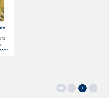
 de
572
a
zabeth
«
»
1