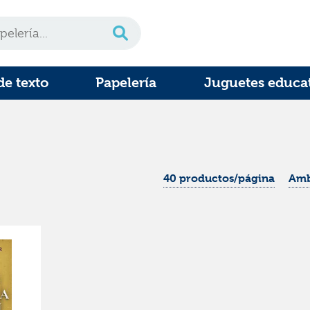
de texto
Papelería
Juguetes educa
40 productos/página
Amb