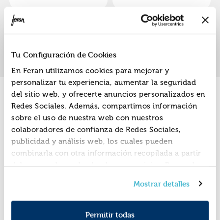
«
»
1
Tu Configuración de Cookies
En Feran utilizamos cookies para mejorar y
personalizar tu experiencia, aumentar la seguridad
del sitio web, y ofrecerte anuncios personalizados en
Promociones
Redes Sociales. Además, compartimos información
sobre el uso de nuestra web con nuestros
colaboradores de confianza de Redes Sociales,
publicidad y análisis web, los cuales pueden
combinarla con otra información recopilada a partir
del uso que hayas hecho de sus servicios. Recuerda
que puedes cambiar de opinión y retirar el
Mostrar detalles
consentimiento en cualquier momento. Para más
Política de Cookies
información consulta la
y la
Política de Privacidad
.
Permitir todas