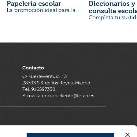
Papelería escolar
Diccionarios y 
consulta escol
La promoción ideal para la
Vuelta al Cole
Completa tu surtid
Contacto
C/ Fuerteventura, 13
28703 S.S. de los Reyes, Madrid
Tel. 916597350
E-mail atencion.cliente@feran.es