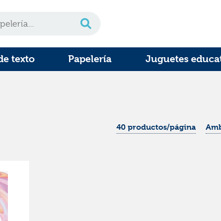
de texto
Papelería
Juguetes educa
40 productos/página
Amb