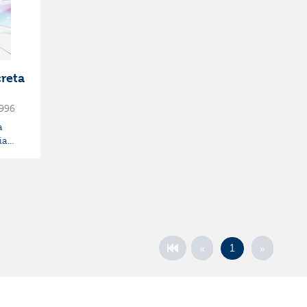
reta
996
a
ia
«
»
1