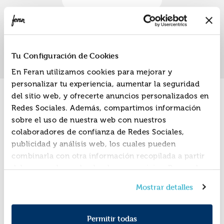
«
»
1
Tu Configuración de Cookies
En Feran utilizamos cookies para mejorar y
personalizar tu experiencia, aumentar la seguridad
del sitio web, y ofrecerte anuncios personalizados en
Promociones
Redes Sociales. Además, compartimos información
sobre el uso de nuestra web con nuestros
colaboradores de confianza de Redes Sociales,
publicidad y análisis web, los cuales pueden
combinarla con otra información recopilada a partir
del uso que hayas hecho de sus servicios. Recuerda
que puedes cambiar de opinión y retirar el
Mostrar detalles
consentimiento en cualquier momento. Para más
Política de Cookies
información consulta la
y la
Política de Privacidad
.
Permitir todas