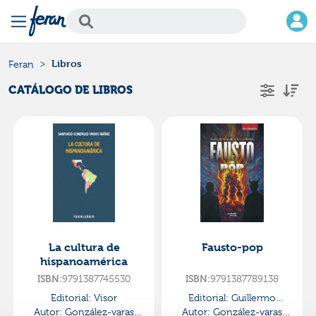
Libros
Feran
CATÁLOGO DE LIBROS
La cultura de
Fausto-pop
hispanoamérica
ISBN:
9791387745530
ISBN:
9791387789138
Editorial:
Visor
Editorial:
Guillermo
Autor:
González-varas
Autor:
González-varas
Escolar