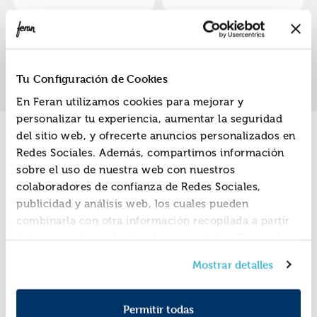
Ibáñez, Santiago
Ibáñez, Santiago
«
»
1
Tu Configuración de Cookies
En Feran utilizamos cookies para mejorar y
personalizar tu experiencia, aumentar la seguridad
del sitio web, y ofrecerte anuncios personalizados en
Promociones
Redes Sociales. Además, compartimos información
sobre el uso de nuestra web con nuestros
colaboradores de confianza de Redes Sociales,
publicidad y análisis web, los cuales pueden
combinarla con otra información recopilada a partir
del uso que hayas hecho de sus servicios. Recuerda
que puedes cambiar de opinión y retirar el
Mostrar detalles
consentimiento en cualquier momento. Para más
Política de Cookies
información consulta la
y la
Política de Privacidad
.
Permitir todas