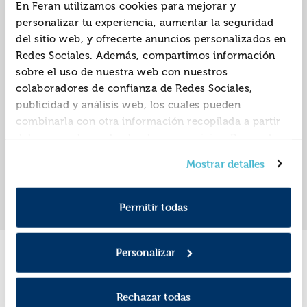
En Feran utilizamos cookies para mejorar y
personalizar tu experiencia, aumentar la seguridad
del sitio web, y ofrecerte anuncios personalizados en
Bocados:
Bocados: conecanela
Redes Sociales. Además, compartimos información
michiburguer
sobre el uso de nuestra web con nuestros
ISBN:
9788419987495
ISBN:
9788419987501
colaboradores de confianza de Redes Sociales,
publicidad y análisis web, los cuales pueden
Editorial:
Catapulta
Editorial:
Catapulta
Autor:
Moorhouse, Jess
Autor:
Moorhouse, Jess
combinarla con otra información recopilada a partir
del uso que hayas hecho de sus servicios. Recuerda
que puedes cambiar de opinión y retirar el
Mostrar detalles
consentimiento en cualquier momento. Para más
«
»
1
Política de Cookies
información consulta la
y la
Política de Privacidad
.
Permitir todas
Personalizar
Promociones
Rechazar todas