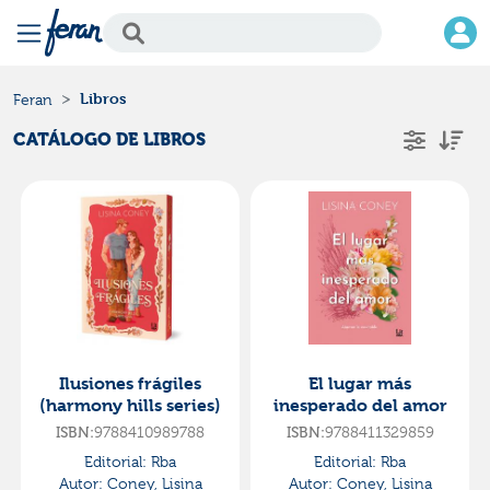
Libros
Feran
CATÁLOGO DE LIBROS
Ilusiones frágiles
El lugar más
(harmony hills series)
inesperado del amor
ISBN:
9788410989788
ISBN:
9788411329859
Editorial:
Rba
Editorial:
Rba
Autor:
Coney, Lisina
Autor:
Coney, Lisina