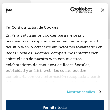
«
»
1
Tu Configuración de Cookies
En Feran utilizamos cookies para mejorar y
personalizar tu experiencia, aumentar la seguridad
del sitio web, y ofrecerte anuncios personalizados en
Promociones
Redes Sociales. Además, compartimos información
sobre el uso de nuestra web con nuestros
colaboradores de confianza de Redes Sociales,
publicidad y análisis web, los cuales pueden
combinarla con otra información recopilada a partir
del uso que hayas hecho de sus servicios. Recuerda
que puedes cambiar de opinión y retirar el
Mostrar detalles
consentimiento en cualquier momento. Para más
Política de Cookies
información consulta la
y la
Política de Privacidad
.
Permitir todas