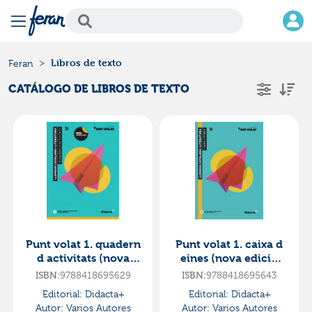
Libros de texto
Feran
CATÁLOGO DE LIBROS DE TEXTO
Punt volat 1. quadern
Punt volat 1. caixa d
d activitats (nova
eines (nova edició
edició 2022)·e.s.o..1er
2022)·e.s.o..1er
ISBN:
9788418695629
ISBN:
9788418695643
curso·punt volat
curso·punt volat
Editorial:
Didacta+
Editorial:
Didacta+
Autor:
Varios Autores
Autor:
Varios Autores