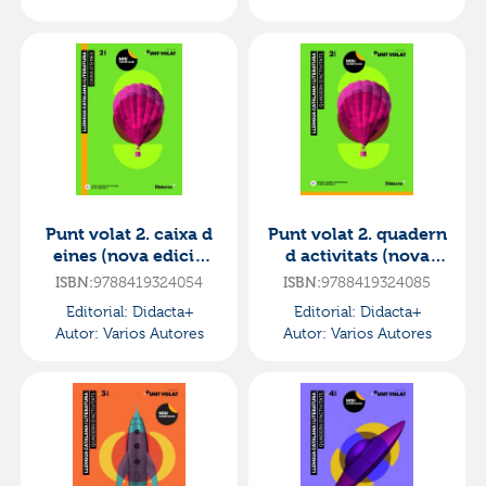
Punt volat 2. caixa d
Punt volat 2. quadern
eines (nova edició
d activitats (nova
2023)·e.s.o..2ºcurso·p
edició
ISBN:
9788419324054
ISBN:
9788419324085
unt volat
2023)·e.s.o..2ºcurso·p
Editorial:
Didacta+
Editorial:
Didacta+
unt volat
Autor:
Varios Autores
Autor:
Varios Autores