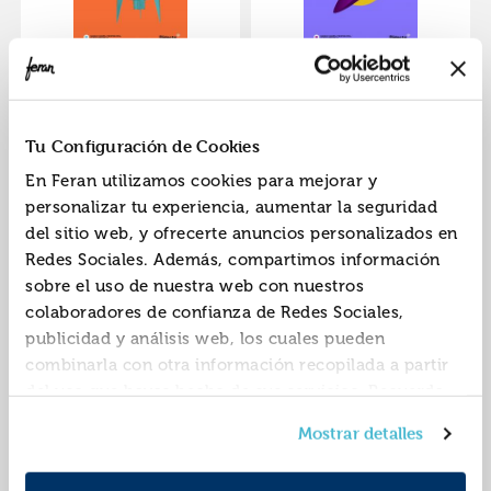
Punt volat 3. quadern
Punt volat 4. quadern
d activitats (nova
d activitats (nova
edició 2022)·e.s.o..3er
edició
ISBN:
9788418695636
ISBN:
9788419324092
Tu Configuración de Cookies
curso·punt volat
2023)·e.s.o..4ºcurso·p
Editorial:
Didacta+
Editorial:
Didacta+
unt volat
En Feran utilizamos cookies para mejorar y
Autor:
Varios Autores
Autor:
Varios Autores
personalizar tu experiencia, aumentar la seguridad
del sitio web, y ofrecerte anuncios personalizados en
Redes Sociales. Además, compartimos información
sobre el uso de nuestra web con nuestros
colaboradores de confianza de Redes Sociales,
publicidad y análisis web, los cuales pueden
combinarla con otra información recopilada a partir
del uso que hayas hecho de sus servicios. Recuerda
que puedes cambiar de opinión y retirar el
Punt volat 3. caixa d
Punt volat 4. caixa d
Mostrar detalles
consentimiento en cualquier momento. Para más
eines (nova edició
eines (nova edició
Política de Cookies
información consulta la
y la
2022)·e.s.o..3er
2023)·e.s.o..4ºcurso·p
ISBN:
9788418695650
ISBN:
9788419324061