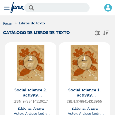
Libros de texto
Feran
CATÁLOGO DE LIBROS DE TEXTO
Social science 2.
Social science 1.
activity
activity
book.·primaria.2ºcurs
book.·primaria.1er
ISBN:
9788414319017
ISBN:
9788414318966
o·global action
curso·global action
Editorial:
Anaya
Editorial:
Anaya
Autor:
Araluce León,
Autor:
Araluce León,