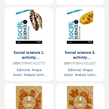
Alaska
Alaska
Social science 1.
Social science 2.
activity
activity
book.·primaria.1er
book.·primaria.2ºcurs
ISBN:
9788414312773
ISBN:
9788414312827
curso·global thinkers
o·global thinkers
Editorial:
Anaya
Editorial:
Anaya
Autor:
Araluce León,
Autor:
Araluce León,
Alaska
Alaska