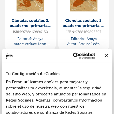
Ciencias sociales 2.
Ciencias sociales 1.
cuaderno.·primaria.2
cuaderno·primaria.1e
ºcurso·operación
r curso·operación
ISBN:
9788469896150
ISBN:
9788469895597
mundo
mundo
Editorial:
Anaya
Editorial:
Anaya
Autor:
Araluce León,
Autor:
Araluce León,
Alaska
Alaska
Tu Configuración de Cookies
En Feran utilizamos cookies para mejorar y
personalizar tu experiencia, aumentar la seguridad
del sitio web, y ofrecerte anuncios personalizados en
Ciencias sociales 2.
Ciencias sociales 1.
Redes Sociales. Además, compartimos información
cuaderno.·primaria.2
cuaderno.·primaria.1
sobre el uso de nuestra web con nuestros
ºcurso·pieza a pieza
er curso·pieza a pieza
ISBN:
9788469839287
ISBN:
9788469839157
colaboradores de confianza de Redes Sociales,