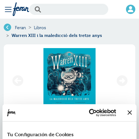
Feran
Libros
Warren XIII i la maledicció dels tretze anys
Warren xiii i la maledicció dels
tretze anys
Tu Configuración de Cookies