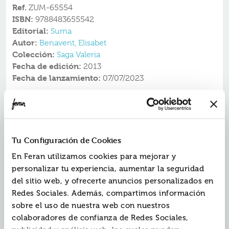
Ref.
ZUM-65554
ISBN:
9788483655542
Editorial:
Suma
Autor:
Benavent, Elisabet
Colección:
Saga Valeria
Fecha de edición:
2013
Fecha de lanzamiento:
07/07/2023
Divertida, contemporánea, sensual, Valeria regresa
en esta tercera parte de la «Saga Valeria» de
@BetaCoqueta con más dudas que nunca, escéptica,
desconfiada... Pero el destino le tiene reservadas
Tu Configuración de Cookies
muchas sorpresas.
En Feran utilizamos cookies para mejorar y
Valeria encuentra un sujetador que no es suyo en la
personalizar tu experiencia, aumentar la seguridad
casa de Víctor.
Valeria se siente humillada, engañada, estúpida...
del sitio web, y ofrecerte anuncios personalizados en
Y de pronto aparece Bruno, ¡peligro!
Redes Sociales. Además, compartimos información
Y mientras el mundo se pone patas arriba...
sobre el uso de nuestra web con nuestros
... Lola conoce a Rai en sus clases de chino.
colaboradores de confianza de Redes Sociales,
... Carmen tiene problemas en la organización de su
boda.