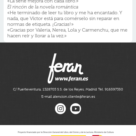
«La serie mejora con cada libro.»
El rincón de la novela romántica
«He terminado de leer tu libro y me ha encantado. Y
nada, que Víctor está para comérselo sin reparar en
normas de etiqueta. ¡Gracias!»
«Gracias por Valeria, Nerea, Lola y Carmenchu, que me
hacen reír y llorar a la vez.»
C/ Fuerteventura, 13
28703 S.S. de los Reyes, Madrid
Tel. 916597350
E-mail atencion.cliente@feran.es