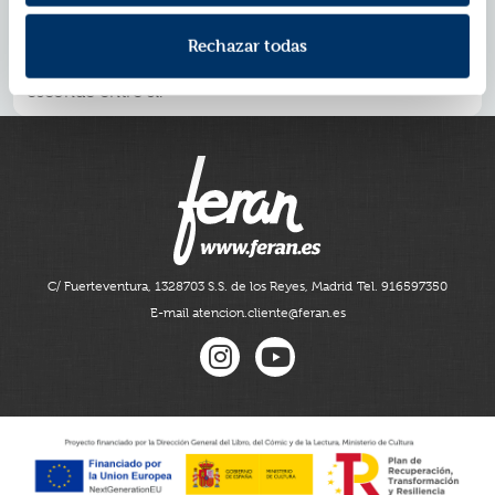
vacaciones... suena idílico y lo sería si no fuera porque
cada personaje guarda un secreto. Lo que prometía ser
Rechazar todas
una despedida de soltera divertida, se convierte en un
viaje hacia las verdades que un grupo de amigos
esconde entre sí.
C/ Fuerteventura, 13
28703 S.S. de los Reyes, Madrid
Tel. 916597350
E-mail atencion.cliente@feran.es