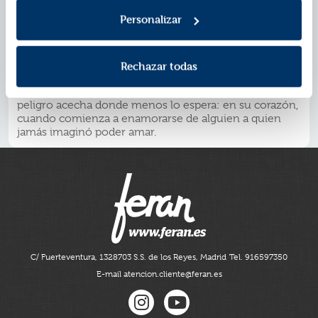
Midscape, una tierra donde abunda la magia salvaje, se
Personalizar
ve obligada a ser la nueva reina de un Rey Elfo
impasible, pero tremendamente atractivo. Sin embargo,
también conocerá más sobre un mundo que
está agonizando y que, tal vez, solo ella pueda salvar.
Rechazar todas
Luella deberá decidir entre salvar la mágica tierra de
Midscape o regresar a su hogar... Aunque el verdadero
peligro acecha donde menos lo espera: en su corazón,
cuando comienza a enamorarse de alguien a quien
jamás imaginó poder amar.
C/ Fuerteventura, 13
28703 S.S. de los Reyes, Madrid
Tel. 916597350
E-mail atencion.cliente@feran.es