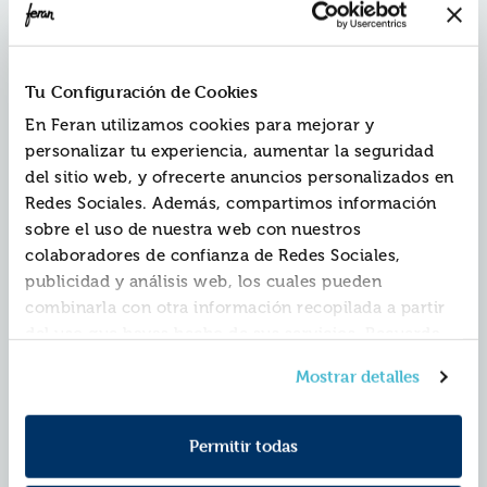
Editorial:
Books4pocket
Autor:
Kova, Elise
Colección:
Books4pocket Narrativa
Fecha de edición:
2025
Tu Configuración de Cookies
En Feran utilizamos cookies para mejorar y
«Los ELFOS vienen por dos motivos: por la guerra y
personalizar tu experiencia, aumentar la seguridad
para encontrar esposa. Y en los dos casos, TRAEN
del sitio web, y ofrecerte anuncios personalizados en
CONSIGO LA MUERTE».
Redes Sociales. Además, compartimos información
Hace tres mil años, los humanos eran cazados por
sobre el uso de nuestra web con nuestros
poderosas razas que poseían una magia salvaje, hasta
que se hizo un pacto. Desde entonces, y durante siglos,
colaboradores de confianza de Redes Sociales,
los elfos han tomado a una joven de Capton, el pueblo
publicidad y análisis web, los cuales pueden
donde vive Luella, para convertirla en su Reina
combinarla con otra información recopilada a partir
Humana.
del uso que hayas hecho de sus servicios. Recuerda
Ser «la elegida» es una sentencia de muerte para la
gente del pueblo. Luella se siente afortunada de haber
que puedes cambiar de opinión y retirar el
Mostrar detalles
escapado de ese destino cuando era pequeña. En su
consentimiento en cualquier momento. Para más
lugar, ha dedicado su vida a estudiar herbología para
Política de Cookies
información consulta la
y la
convertirse en la única curandera del pueblo. Hasta
Política de Privacidad
.
que, inesperadamente, el Rey Elfo viene...
a buscarla.
Permitir todas
Todo cuanto Luella creía conocer sobre su vida y
sobre sí misma era, en realidad, una mentira. En