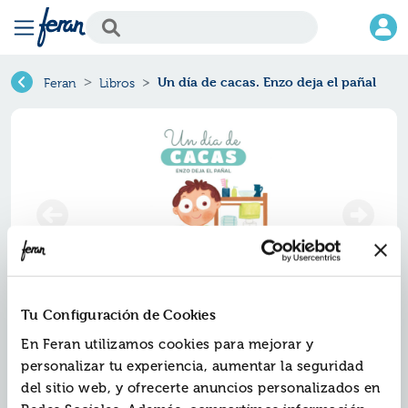
Un día de cacas. Enzo deja el pañal
Feran
Libros
Tu Configuración de Cookies
Un día de cacas. enzo deja el
En Feran utilizamos cookies para mejorar y
pañal
personalizar tu experiencia, aumentar la seguridad
del sitio web, y ofrecerte anuncios personalizados en
Ref.
ZZZ-7766870