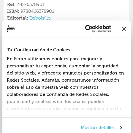
Ref.
ZBS-6378901
ISBN:
9788466378901
Editorial:
Debolsillo
Autor:
Benavent, Elisabet
Colección:
Campaña Edición Con Cantos Tintados
Fecha de edición:
2024
Tu Configuración de Cookies
Más de 4.500.000 de ejemplares vendidos.
En Feran utilizamos cookies para mejorar y
«Elísabet Benavent es la voz masiva de una
personalizar tu experiencia, aumentar la seguridad
generación».
del sitio web, y ofrecerte anuncios personalizados en
Jesús Ruiz Mantilla,
El País
Edición limitada con cantos tintados
Redes Sociales. Además, compartimos información
¿Qué sucede cuando descubres que el final de tu
sobre el uso de nuestra web con nuestros
cuento no es como soñabas?
colaboradores de confianza de Redes Sociales,
- Érase una vez una mujer que lo tenía todo y un chico
publicidad y análisis web, los cuales pueden
que no tenía nada.
- Érase una vez una historia de amor entre el éxito y la
combinarla con otra información recopilada a partir
duda.
del uso que hayas hecho de sus servicios. Recuerda
- Érase una vez un cuento perfecto.
que puedes cambiar de opinión y retirar el
Elísabet Benavent, @BetaCoqueta, vuelve al panorama
Mostrar detalles
consentimiento en cualquier momento. Para más
de la literatura con una novela que explora el