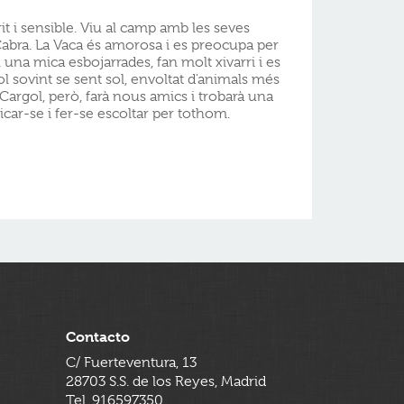
it i sensible. Viu al camp amb les seves
 Cabra. La Vaca és amorosa i es preocupa per
 una mica esbojarrades, fan molt xivarri i es
ol sovint se sent sol, envoltat d'animals més
l Cargol, però, farà nous amics i trobarà una
ar-se i fer-se escoltar per tothom.
Contacto
C/ Fuerteventura, 13
28703 S.S. de los Reyes, Madrid
Tel. 916597350