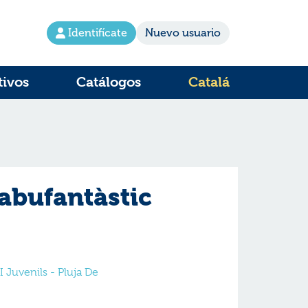
Identifícate
Nuevo usuario
tivos
Catálogos
Catalá
fabufantàstic
 I Juvenils - Pluja De