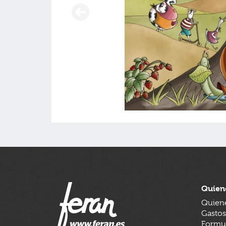
Quien
Quien
Gastos
Formul