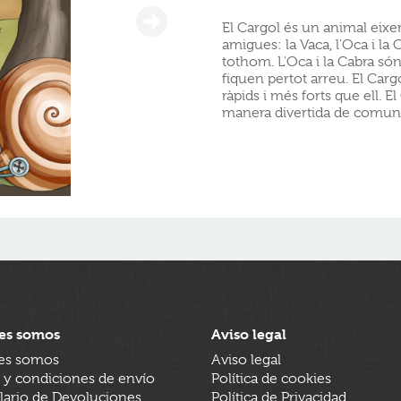
El Cargol és un animal eixer
amigues: la Vaca, l'Oca i la
tothom. L'Oca i la Cabra són
fiquen pertot arreu. El Carg
ràpids i més forts que ell. E
manera divertida de comunic
es somos
Aviso legal
es somos
Aviso legal
 y condiciones de envío
Política de cookies
ario de Devoluciones
Política de Privacidad