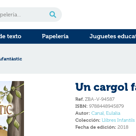
de texto
Papelería
Juguetes educa
ufantàstic
Un cargol 
Ref.
ZBA-V-94587
ISBN:
9788448945879
Autor:
Canal, Eulalia
Colección:
Llibres Infantils
Fecha de edición:
2018