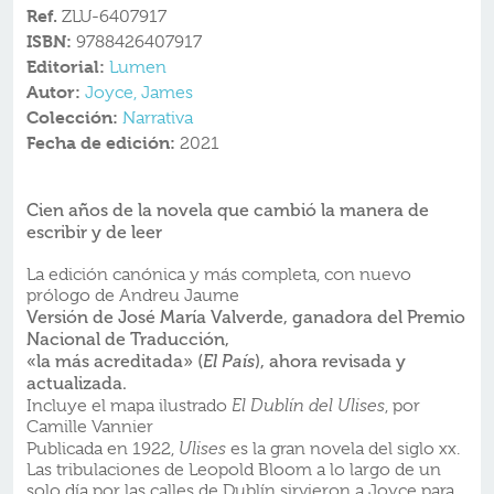
Ref.
ZLU-6407917
ISBN:
9788426407917
Editorial:
Lumen
Autor:
Joyce, James
Colección:
Narrativa
Fecha de edición:
2021
Cien años de la
novela que cambió
la manera de
escribir y de leer
La edición canónica y más completa, con nuevo
prólogo de Andreu Jaume
Versión de José María Valverde, ganadora del Premio
Nacional de Traducción,
«la más acreditada» (
), ahora revisada y
El País
actualizada.
Incluye el mapa ilustrado
El Dublín del
Ulises
, por
Camille Vannier
Publicada en 1922,
Ulises
es la gran novela del siglo xx.
Las tribulaciones de Leopold Bloom a lo largo de un
solo día por las calles de Dublín sirvieron a Joyce para