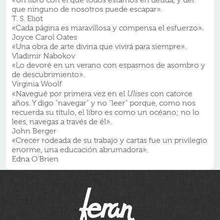
«Un libro con el que todos estamos en deuda, y del
que ninguno de nosotros puede escapar».
T. S. Eliot
«Cada página es maravillosa y compensa el esfuerzo».
Joyce Carol Oates
«Una obra de arte divina que vivirá para siempre».
Vladimir Nabokov
«Lo devoré en un verano con espasmos de asombro y
de descubrimiento».
Virginia Woolf
«Navegué por primera vez en el
Ulises
con catorce
años. Y digo "navegar" y no "leer" porque, como nos
recuerda su título, el libro es como un océano; no lo
lees, navegas a través de él».
John Berger
«Crecer rodeada de su trabajo y cartas fue un privilegio
enorme, una educación abrumadora».
Edna O'Brien