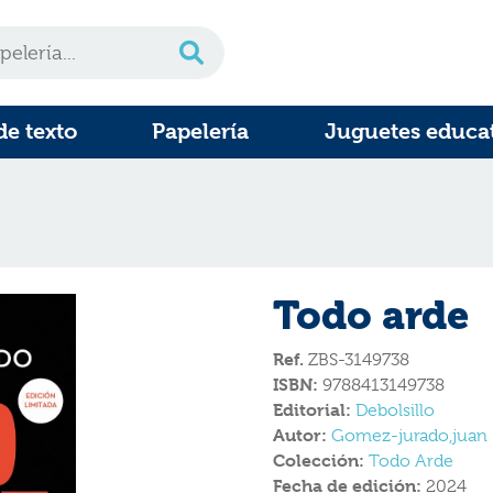
de texto
Papelería
Juguetes educa
Todo arde
Ref.
ZBS-3149738
ISBN:
9788413149738
Editorial:
Debolsillo
Autor:
Gomez-jurado,juan
Colección:
Todo Arde
Fecha de edición:
2024