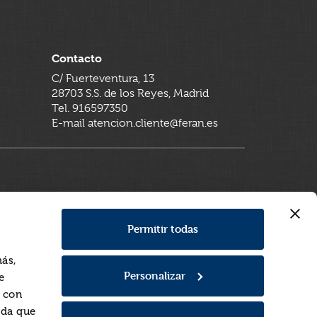
Contacto
C/ Fuerteventura, 13
28703 S.S. de los Reyes, Madrid
Tel. 916597350
E-mail atencion.cliente@feran.es
Permitir todas
más,
Personalizar
e
a con
rda que