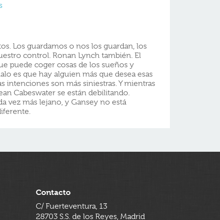
s
os. Los guardamos o nos los guardan, los
estro control. Ronan Lynch también. El
ue puede coger cosas de los sueños y
malo es que hay alguien más que desea esas
 intenciones son más siniestras. Y mientras
dean Cabeswater se están debilitando.
a vez más lejano, y Gansey no está
iferente.
Contacto
C/ Fuerteventura, 13
28703 S.S. de los Reyes, Madrid