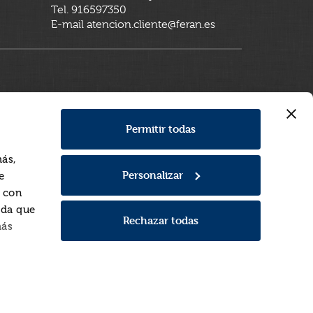
Tel. 916597350
E-mail atencion.cliente@feran.es
Permitir todas
más,
Personalizar
e
a con
rda que
Rechazar todas
más