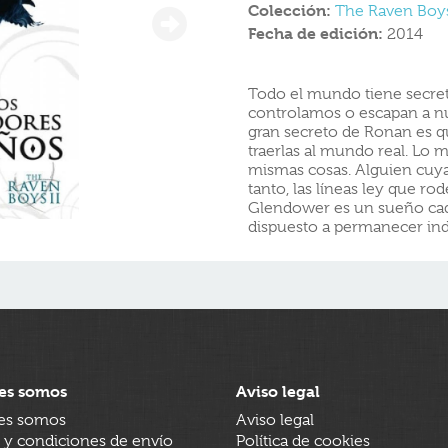
Colección:
The Raven Boy
Fecha de edición:
2014
Todo el mundo tiene secret
controlamos o escapan a nu
gran secreto de Ronan es q
traerlas al mundo real. Lo 
mismas cosas. Alguien cuyas
tanto, las líneas ley que ro
Glendower es un sueño cad
dispuesto a permanecer ind
es somos
Aviso legal
es somos
Aviso legal
 y condiciones de envío
Política de cookies