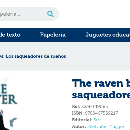
de texto
Papelería
Juguetes educa
s: Los saqueadores de sueños
The raven b
saqueadore
Ref.
ZSM-149085
ISBN:
9788467559217
Editorial:
Sm
Autor:
Stiefvater, Maggie