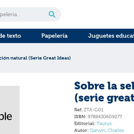
de texto
Papelería
Juguetes educa
ción natural (Serie Great Ideas)
Sobre la se
(serie grea
Ref.
ZTA-G01
ISBN:
9788430609277
Editorial:
Taurus
Autor:
Darwin, Charles