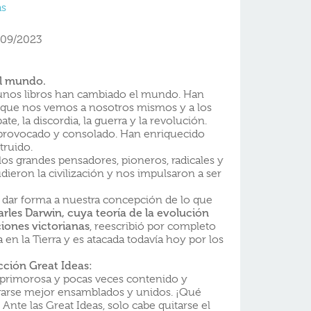
as
/09/2023
l mundo.
algunos libros han cambiado el mundo. Han
 que nos vemos a nosotros mismos y a los
te, la discordia, la guerra y la revolución.
 provocado y consolado. Han enriquecido
truido.
 los grandes pensadores, pioneros, radicales y
dieron la civilización y nos impulsaron a ser
 dar forma a nuestra concepción de lo que
rles Darwin, cuya teoría de la evolución
iones victorianas
, reescribió por completo
 en la Tierra y es atacada todavía hoy por los
cción Great Ideas:
s primorosa y pocas veces contenido y
arse mejor ensamblados y unidos. ¡Qué
] Ante las Great Ideas, solo cabe quitarse el