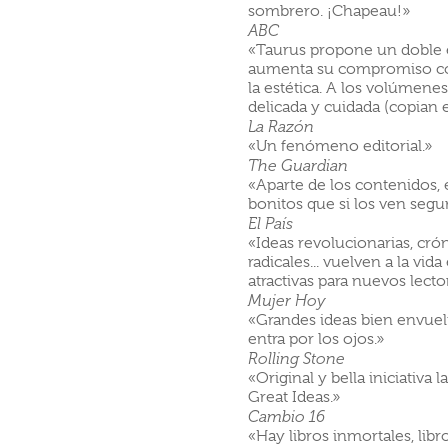
sombrero. ¡Chapeau!»
ABC
«Taurus propone un doble e
aumenta su compromiso con 
la estética. A los volúmene
delicada y cuidada (copian el
La Razón
«Un fenómeno editorial.»
The Guardian
«Aparte de los contenidos, 
bonitos que si los ven segu
El País
«Ideas revolucionarias, cr
radicales... vuelven a la vi
atractivas para nuevos lecto
Mujer Hoy
«Grandes ideas bien envuelt
entra por los ojos.»
Rolling Stone
«Original y bella iniciativ
Great Ideas.»
Cambio 16
«Hay libros inmortales, li