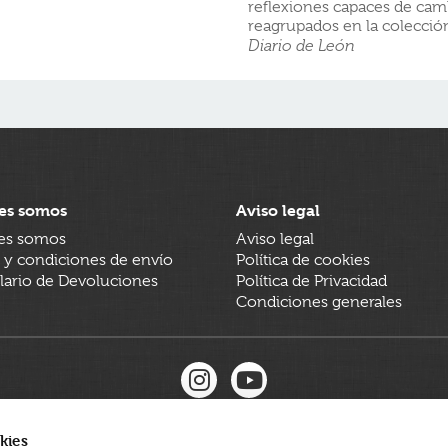
reflexiones capaces de cam
reagrupados en la colección
Diario de León
es somos
Aviso legal
es somos
Aviso legal
 y condiciones de envío
Política de cookies
ario de Devoluciones
Política de Privacidad
Condiciones generales
kies