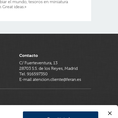
biar el mundo, tesoros en miniatura
 Great ideas.»
Contacto
C/ Fuerteventura, 13
28703 S.S. de los Reyes, Madrid
Tel. 916597350
E-mail atencion.cliente@feran.es