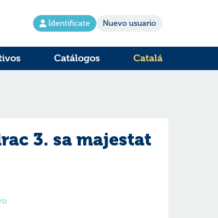
Identifícate
Nuevo usuario
tivos
Catálogos
Catalá
rac 3. sa majestat
ro