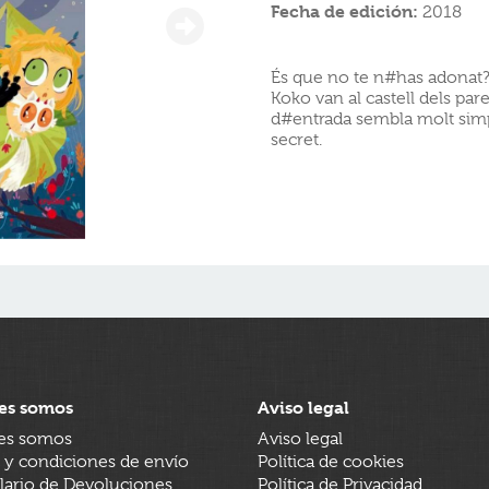
Fecha de edición:
2018
És que no te n#has adonat? 
Koko van al castell dels par
d#entrada sembla molt simpà
secret.
es somos
Aviso legal
es somos
Aviso legal
 y condiciones de envío
Política de cookies
ario de Devoluciones
Política de Privacidad