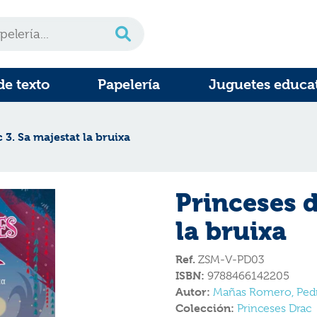
de texto
Papelería
Juguetes educa
 3. Sa majestat la bruixa
Princeses d
la bruixa
Ref.
ZSM-V-PD03
ISBN:
9788466142205
Autor:
Mañas Romero, Ped
Colección:
Princeses Drac