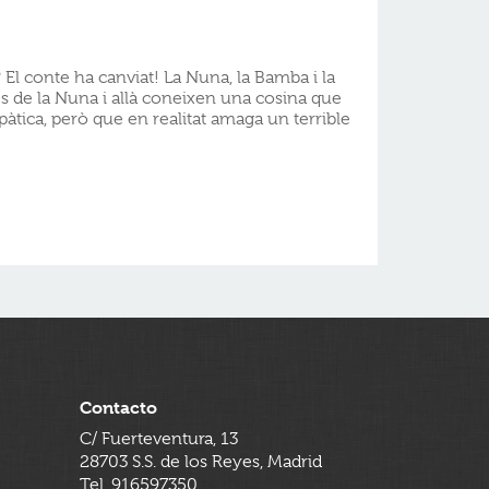
El conte ha canviat! La Nuna, la Bamba i la
es de la Nuna i allà coneixen una cosina que
tica, però que en realitat amaga un terrible
Contacto
C/ Fuerteventura, 13
28703 S.S. de los Reyes, Madrid
Tel. 916597350