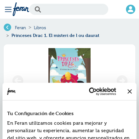
Feran
Libros
Princeses Drac 1. El misteri de l ou daurat
Tu Configuración de Cookies
Princeses drac 1. el misteri de l
En Feran utilizamos cookies para mejorar y
ou daurat
personalizar tu experiencia, aumentar la seguridad
del sitio web, y ofrecerte anuncios personalizados en