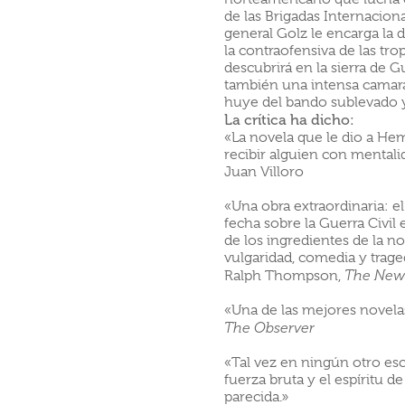
de las Brigadas Internaciona
general Golz le encarga la d
la contraofensiva de las trop
descubrirá en la sierra de G
también una intensa camara
huye del bando sublevado y 
La crítica ha dicho:
«La novela que le dio a He
recibir alguien con mentalid
Juan Villoro
«Una obra extraordinaria:
fecha sobre la Guerra Civil
de los ingredientes de la no
vulgaridad, comedia y trage
Ralph Thompson,
The New
«Una de las mejores novela
The Observer
«Tal vez en ningún otro escr
fuerza bruta y el espíritu 
parecida.»