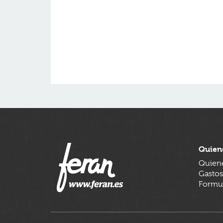
Quien
Quien
Gastos
Formul