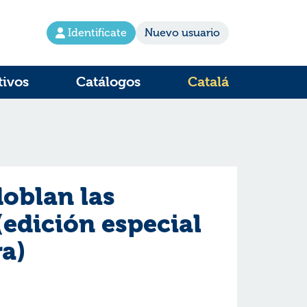
Identifícate
Nuevo usuario
tivos
Catálogos
Catalá
doblan las
edición especial
ra)