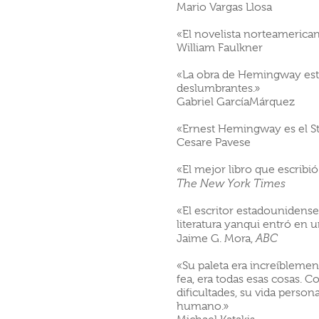
Mario Vargas Llosa
«El novelista norteamerican
William Faulkner
«La obra de Hemingway está
deslumbrantes.»
Gabriel GarcíaMárquez
«Ernest Hemingway es el St
Cesare Pavese
«El mejor libro que escrib
The New York Times
«El escritor estadounidens
literatura yanqui entró en
Jaime G. Mora,
ABC
«Su paleta era increíblement
fea, era todas esas cosas. C
dificultades, su vida person
humano.»