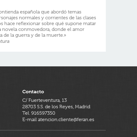
contienda española que abordó temas
rsonajes normales y corrientes de las clases
nos hace reflexionar sobre qué supone matar
Una novela conmovedora, donde el amor
a de la guerra y de la muerte.»
atura
Contacto
C/ Fuerteventura, 13
28703 S.S. de los Reyes, Madrid
Tel. 916597350
E-mail atencion.cliente@feran.es