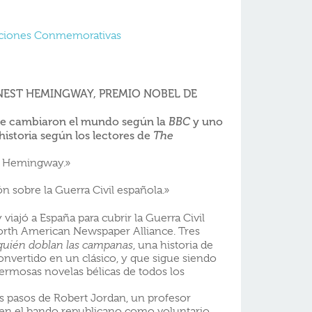
Ediciones Conmemorativas
NEST HEMINGWAY, PREMIO NOBEL DE
que cambiaron el mundo según la
y uno
BBC
 historia según los lectores de
The
ió Hemingway.»
ón sobre la Guerra Civil española.»
viajó a España para cubrir la Guerra Civil
orth American Newspaper Alliance. Tres
quién doblan las campanas
, una historia de
nvertido en un clásico, y que sigue siendo
ermosas novelas bélicas de todos los
s pasos de Robert Jordan, un profesor
en el bando republicano como voluntario