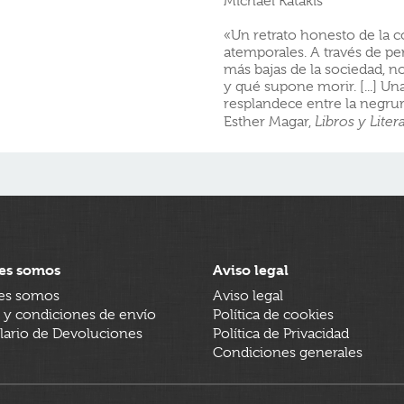
Michael Katakis
«Un retrato honesto de la 
atemporales. A través de pe
más bajas de la sociedad, 
y qué supone morir. [...] 
resplandece entre la negrur
Esther Magar,
Libros y Liter
es somos
Aviso legal
es somos
Aviso legal
 y condiciones de envío
Política de cookies
ario de Devoluciones
Política de Privacidad
Condiciones generales