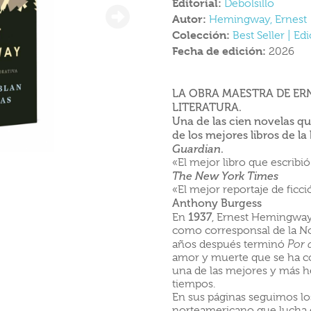
Editorial:
Debolsillo
Autor:
Hemingway, Ernest
Colección:
Best Seller | 
Fecha de edición:
2026
LA OBRA MAESTRA DE ER
LITERATURA.
Una de las cien novelas 
de los mejores libros de la
.
Guardian
«El mejor libro que escrib
The New York Times
«El mejor reportaje de ficci
Anthony Burgess
1937
En
, Ernest Hemingway 
como corresponsal de la N
años después terminó
Por 
amor y muerte que se ha co
una de las mejores y más h
tiempos.
En sus páginas seguimos lo
norteamericano que lucha 