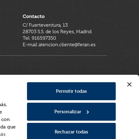
Contacto
C/ Fuerteventura, 13
28703 S.S. de los Reyes, Madrid
Tel. 916597350
E-mail atencion.cliente@feran.es
Permitir todas
más,
Personalizar
e
a con
rda que
Rechazar todas
más