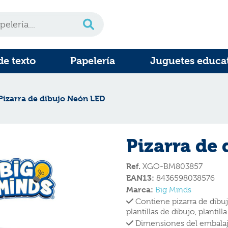
de texto
Papelería
Juguetes educa
Pizarra de dibujo Neón LED
Pizarra de 
Ref.
XGO-BM803857
EAN13:
8436598038576
Marca:
Big Minds
Contiene pizarra de dibuj
plantillas de dibujo, plantil
Dimensiones del embalaje