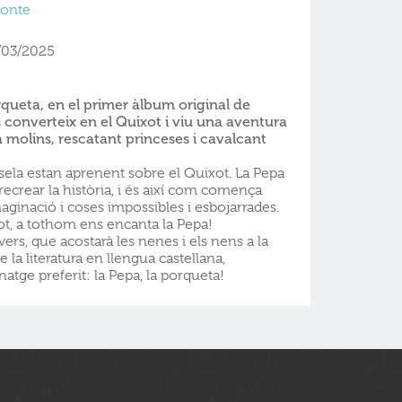
Conte
/03/2025
queta, en el primer àlbum original de
 converteix en el Quixot i viu una aventura
 molins, rescatant princeses i cavalcant
asela estan aprenent sobre el Quixot. La Pepa
recrear la història, i és així com comença
aginació i coses impossibles i esbojarrades.
xot, a tothom ens encanta la Pepa!
 vers, que acostarà les nenes i els nens a la
la literatura en llengua castellana,
tge preferit: la Pepa, la porqueta!