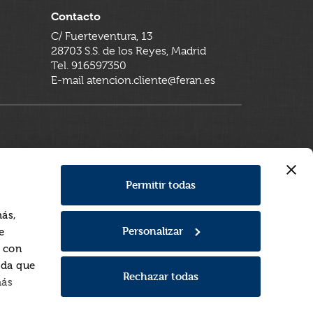
Contacto
C/ Fuerteventura, 13
28703 S.S. de los Reyes, Madrid
Tel. 916597350
E-mail atencion.cliente@feran.es
Permitir todas
más,
Personalizar
e
a con
rda que
Rechazar todas
más