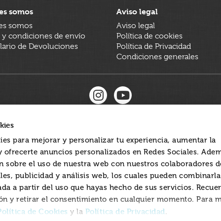
es somos
Aviso legal
es somos
Aviso legal
 y condiciones de envío
Política de cookies
ario de Devoluciones
Política de Privacidad
Condiciones generales
kies
ies para mejorar y personalizar tu experiencia, aumentar la
 y ofrecerte anuncios personalizados en Redes Sociales. Ade
 sobre el uso de nuestra web con nuestros colaboradores d
les, publicidad y análisis web, los cuales pueden combinarl
ada a partir del uso que hayas hecho de sus servicios. Recue
ón y retirar el consentimiento en cualquier momento. Para 
Política de Cookies
Política de Privacidad
y la
.