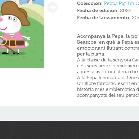
Colección:
Peppa Pig. Un 
Fecha de edición:
2024
Fecha de lanzamiento:
20
Acompanya la Pepa, la por
Beascoa, en què la Pepa es
emocionant lluitant contra
per la plana.
A la classe de la senyora G
i els seus amics decideixen 
aquesta aventura plena d'im
A la Pepa li encanta el Qui
Un llibre fantàstic, escrit en
història més emblemàtica de 
acompanyats del seu persona