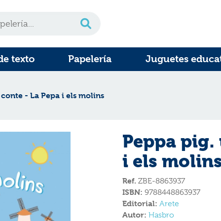
de texto
Papelería
Juguetes educa
conte - La Pepa i els molins
Peppa pig. 
i els molin
Ref.
ZBE-8863937
ISBN:
9788448863937
Editorial:
Arete
Autor:
Hasbro