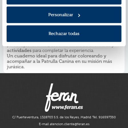
complica, el valiente cachorro bombero Marshall
tendrá que ponerse al frente de la patrulla y liderar un
rescate jurásico para salvarlos a todos.
¿Conseguirán
Personalizar
salvar a los dinosaurios?
En este cuaderno, los más pequeños podrán
dar vida
con sus colores a los cachorros de la Patrulla Canina
Rechazar todas
en un entorno
lleno de dinosaurios y emoción
. A lo
largo de las páginas encontrarán
ilustraciones
de sus
personajes favoritos
, escenas llenas de aventuras
y
actividades
para completar la experiencia.
Un cuaderno ideal para
disfrutar coloreando y
acompañar a la Patrulla Canina en su misión más
jurásica.
C/ Fuerteventura, 13
28703 S.S. de los Reyes, Madrid
Tel. 916597350
E-mail atencion.cliente@feran.es