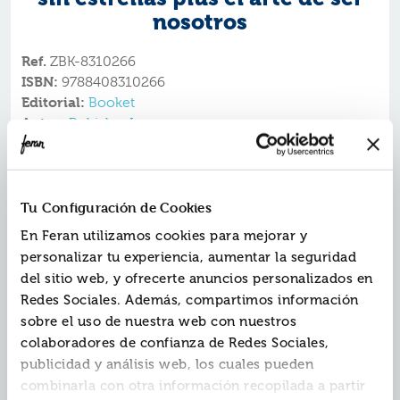
nosotros
Ref.
ZBK-8310266
ISBN:
9788408310266
Editorial:
Booket
Autor:
Rubiales, Inma
Colección:
Novela
Fecha de edición:
2025
Tu Configuración de Cookies
Pack que incluye las novelas Hasta que nos
En Feran utilizamos cookies para mejorar y
quedemos sin estrellas y El arte de ser nosotros.
«Inma escribe palabras que se transforman en pura
personalizar tu experiencia, aumentar la seguridad
emoción.» Alina Not
del sitio web, y ofrecerte anuncios personalizados en
SINOPSIS DE
HASTA QUE NOS QUEDEMOS SIN
Redes Sociales. Además, compartimos información
:
ESTRELLAS
sobre el uso de nuestra web con nuestros
La historia de cómo dos astros colisionan.
colaboradores de confianza de Redes Sociales,
«No tengo ni idea de lo que es el amor. Creo que
nunca antes lo había sentido. Lo único que tengo
publicidad y análisis web, los cuales pueden
claro es que, cada vez que pienso en eso, eres tú
combinarla con otra información recopilada a partir
quien se me viene a la cabeza»