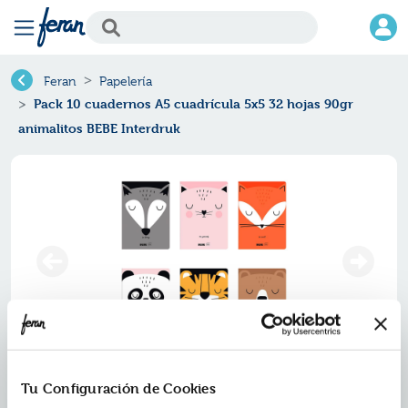
Feran
Papelería
Pack 10 cuadernos A5 cuadrícula 5x5 32 hojas 90gr
animalitos BEBE Interdruk
Pack 10 cuadernos a5 cuadrícula
Tu Configuración de Cookies
5x5 32 hojas 90gr animalitos