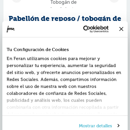
Pabellón de reposo / tobogán de
hambrientos
Ref.
ZBS-6349321
ISBN:
9788466349321
Tu Configuración de Cookies
Editorial:
Debolsillo
En Feran utilizamos cookies para mejorar y
Autor:
Cela Trulock, Camilo JosÉ
Colección:
personalizar tu experiencia, aumentar la seguridad
Contemporánea | Narrativa
Fecha de edición:
2020
del sitio web, y ofrecerte anuncios personalizados en
Redes Sociales. Además, compartimos información
sobre el uso de nuestra web con nuestros
Dos magistrales y contundentes novelas breves de
colaboradores de confianza de Redes Sociales,
Cela reunidas en un volumen.
publicidad y análisis web, los cuales pueden
Casi veinte años separan las dos novelas de este
volumen, publicadas originalmente en etapas muy
combinarla con otra información recopilada a partir
distintas de la trayectoria de Camilo José Cela. En
del uso que hayas hecho de sus servicios. Recuerda
Pabellón de reposo
(1943), el autor elabora su
que puedes cambiar de opinión y retirar el
experiencia juvenil en sanatorios para tuberculosos
Mostrar detalles
consentimiento en cualquier momento. Para más
mientras traza una sombría metáfora de la posguerra