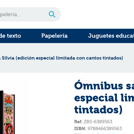
de texto
Papelería
Juguetes educa
ilvia (edición especial limitada con cantos tintados)
Ómnibus sa
especial li
tintados)
Ref.
ZBS-6389563
ISBN:
9788466389563