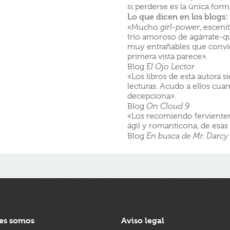
si perderse es la única for
Lo que dicen en los blogs:
«Mucho
girl-power
, esceni
trío amoroso de agárrate-qu
muy entrañables que convie
primera vista parece».
Blog
El Ojo Lector
«Los libros de esta autora 
lecturas. Acudo a ellos cu
decepciona».
Blog
On Cloud 9
«Los recomiendo fervientem
ágil y romanticona, de esas 
Blog
En busca de Mr. Darcy
es somos
Aviso legal