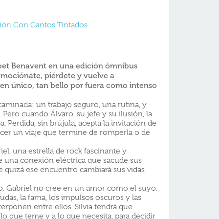
ión Con Cantos Tintados
sabet Benavent en una edición ómnibus
 emociónate, piérdete y vuelve a
en único, tan bello por fuera como intenso
ncaminada: un trabajo seguro, una rutina, y
Pero cuando Álvaro, su jefe y su ilusión, la
Perdida, sin brújula, acepta la invitación de
cer un viaje que termine de romperla o de
el, una estrella de rock fascinante y
ge una conexión eléctrica que sacude sus
ue quizá ese encuentro cambiará sus vidas
io. Gabriel no cree en un amor como el suyo.
dudas, la fama, los impulsos oscuros y las
erponen entre ellos. Silvia tendrá que
 lo que teme y a lo que necesita, para decidir