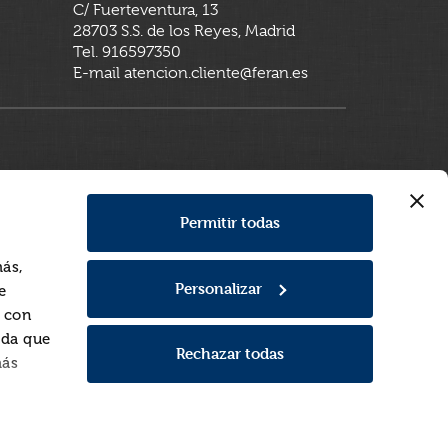
C/ Fuerteventura, 13
28703 S.S. de los Reyes, Madrid
Tel. 916597350
E-mail atencion.cliente@feran.es
Permitir todas
más,
Personalizar
e
a con
rda que
Rechazar todas
más