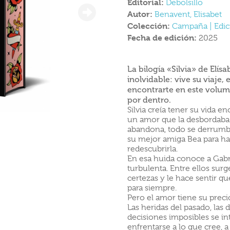
Editorial:
Debolsillo
Autor:
Benavent, Elisabet
Colección:
Campaña | Edic
Fecha de edición:
2025
La bilogía «Silvia» de Elí
inolvidable: vive su viaje,
encontrarte en este volum
por dentro.
Silvia creía tener su vida e
un amor que la desbordaba. 
abandona, todo se derrumba. 
su mejor amiga Bea para ha
redescubrirla.
En esa huida conoce a Gabri
turbulenta. Entre ellos sur
certezas y le hace sentir q
para siempre.
Pero el amor tiene su prec
Las heridas del pasado, las 
decisiones imposibles se int
enfrentarse a lo que cree, a