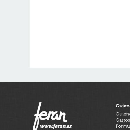
Quien
Quien
Gastos
Formul