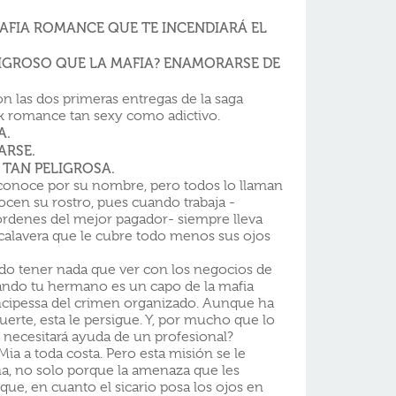
AFIA ROMANCE QUE TE INCENDIARÁ EL
IGROSO QUE LA MAFIA? ENAMORARSE DE
on las dos primeras entregas de la saga
rk romance tan sexy como adictivo.
A.
ARSE.
 TAN PELIGROSA.
conoce por su nombre, pero todos lo llaman
cen su rostro, pues cuando trabaja -
órdenes del mejor pagador- siempre lleva
alavera que le cubre todo menos sus ojos
do tener nada que ver con los negocios de
 cuando tu hermano es un capo de la mafia
incipessa del crimen organizado. Aunque ha
uerte, esta le persigue. Y, por mucho que lo
a necesitará ayuda de un profesional?
ia a toda costa. Pero esta misión se le
a, no solo porque la amenaza que les
que, en cuanto el sicario posa los ojos en