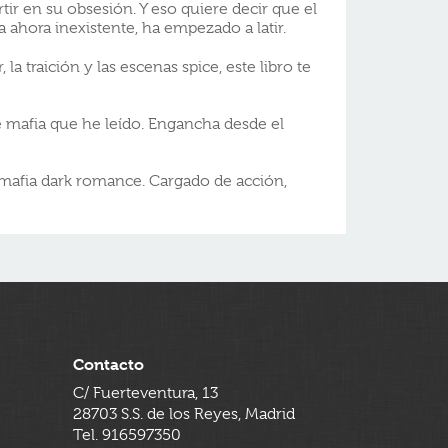
rtir en su obsesión. Y eso quiere decir que el
a ahora inexistente, ha empezado a latir.
, la traición y las escenas spice, este libro te
e mafia que he leído. Engancha desde el
mafia dark romance. Cargado de acción,
Contacto
C/ Fuerteventura, 13
28703 S.S. de los Reyes, Madrid
Tel. 916597350