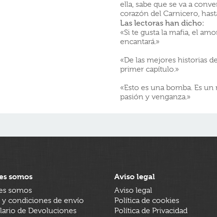
ella, sabe que se va a conve
corazón del Carnicero, hast
Las lectoras han dicho:
«Si te gusta la mafia, el amor
encantará.»
«De las mejores historias d
primer capítulo.»
«Esto es una bomba. Es un 
pasión y venganza.»
es somos
Aviso legal
es somos
Aviso legal
 y condiciones de envío
Política de cookies
ario de Devoluciones
Política de Privacidad