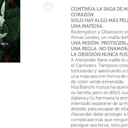
CONTINÚA LA SAGA DE M
CORAZÓN.
SOLO HAY ALGO MÁS PEL
UNA MAFIOSA.
Redemption
y
Obsession
s
Almas Letales, un mafia da
UNA MISIÓN: PROTEGERL
UNA REGLA: NO ENAMOR
LA OBSESIÓN NUNCA FUE
A Alexander Kane nadie lo 
el Carnicero. Tampoco cono
torturando y asesinando a 
una máscara con forma de c
de color verde esmeralda.
Mia Bianchi nunca ha queri
su familia, pero es difícil
italiana y tu hermana la pr
intentado separarse de la m
deteste, para escapar de ell
Alexander debe proteger a M
complicará más que ningun
persigue sea feroz, sino por