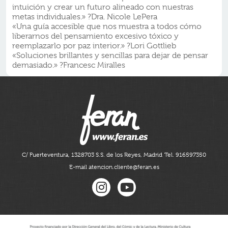
intuición y crear un futuro alineado con nuestras
metas individuales.» ?Dra. Nicole LePera
«Una guía accesible que nos muestra a todos cómo
liberarnos del pensamiento excesivo tóxico y
reemplazarlo por paz interior.» ?Lori Gottlieb
«Soluciones brillantes y sencillas para dejar de pensar
demasiado.» ?Francesc Miralles
C/ Fuerteventura, 13
28703 S.S. de los Reyes, Madrid
Tel. 916597350
E-mail atencion.cliente@feran.es