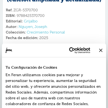
Ref.
ZGR-5370700
ISBN:
9788425370700
Editorial:
Grijalbo
Autor:
Nguyen, Joseph
Colección:
Crecimiento Personal
Fecha de edición:
2025
El dolor es inevitable, pero el sufrimiento es opcional.
Vuelve a confiar en tu mente.
Descubre el libro que ha ayudado a más de 2
millones de lectores a superar la ansiedad, las dudas
Tu Configuración de Cookies
y el autosabotaje sin necesidad de depender de la
En Feran utilizamos cookies para mejorar y
motivación o la fuerza de voluntad.
personalizar tu experiencia, aumentar la seguridad
«Soluciones fáciles y brillantes para dejar de pensar
demasiado».
del sitio web, y ofrecerte anuncios personalizados en
Francesc Miralles
Redes Sociales. Además, compartimos información
«Una guía inspiradora».
sobre el uso de nuestra web con nuestros
Deepak Chopra
colaboradores de confianza de Redes Sociales,
¿Por qué creemos lo que creemos? ¿Qué hace que